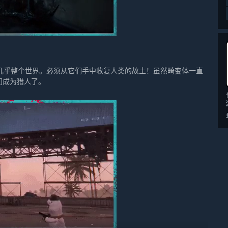
几乎整个世界。必须从它们手中收复人类的故土！虽然畸变体一直
们成为猎人了。