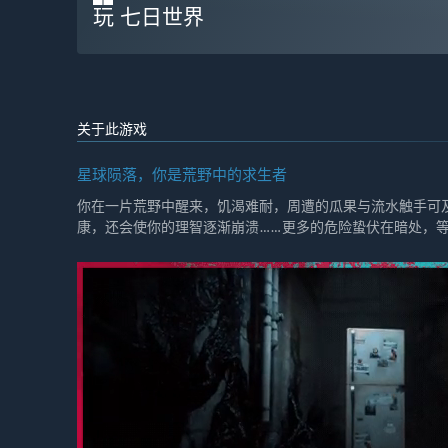
玩 七日世界
关于此游戏
星球陨落，你是荒野中的求生者
你在一片荒野中醒来，饥渴难耐，周遭的瓜果与流水触手可
康，还会使你的理智逐渐崩溃……更多的危险蛰伏在暗处，