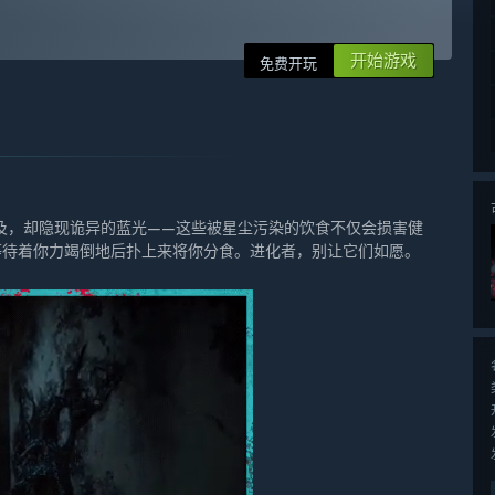
开始游戏
免费开玩
及，却隐现诡异的蓝光——这些被星尘污染的饮食不仅会损害健
等待着你力竭倒地后扑上来将你分食。进化者，别让它们如愿。