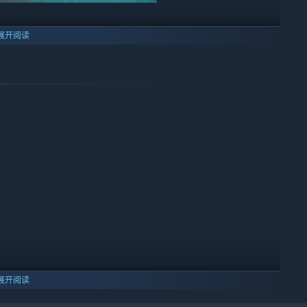
展开阅读
武器都能给你带来全新体验。要是现成的武器无法满足你的战斗欲
械天赋，让每一场遭遇战都成为你多变战术的检验场！
展开阅读