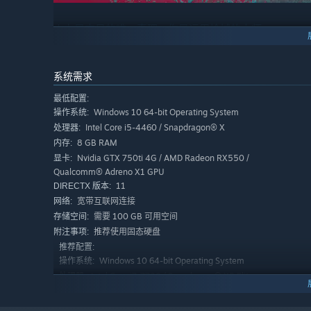
火力是末日的唯一真理，你是运用枪械的大师
7大枪械分类，超100种枪械蓝图等待你收集打造，每一把
望，你还可以使用配件来自由改造枪械，并组建你的专属枪
系统需求
最低配置:
Windows 10 64-bit Operating System
操作系统:
Intel Core i5-4460 / Snapdragon® X
处理器:
8 GB RAM
内存:
Nvidia GTX 750ti 4G / AMD Radeon RX550 /
显卡:
Qualcomm® Adreno X1 GPU
11
DIRECTX 版本:
宽带互联网连接
网络:
需要 100 GB 可用空间
存储空间:
推荐使用固态硬盘
附注事项:
推荐配置:
Windows 10 64-bit Operating System
操作系统:
Intel Core i7-7700 / Snapdragon® X2 Elite
处理器:
16 GB RAM
文明倾颓，你是人类文明的重铸者
内存:
Nvidia GTX 1060 6G / AMD Radeon RX 580
显卡: