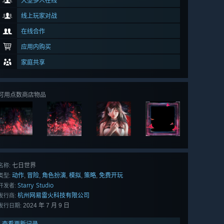
大型多人在线
线上玩家对战
在线合作
应用内购买
家庭共享
可用点数商店物品
七日世界
名称:
动作
冒险
角色扮演
模拟
策略
免费开玩
,
,
,
,
,
类型:
Starry Studio
开发者:
杭州网易雷火科技有限公司
发行商:
2024 年 7 月 9 日
发行日期:
查看更新记录