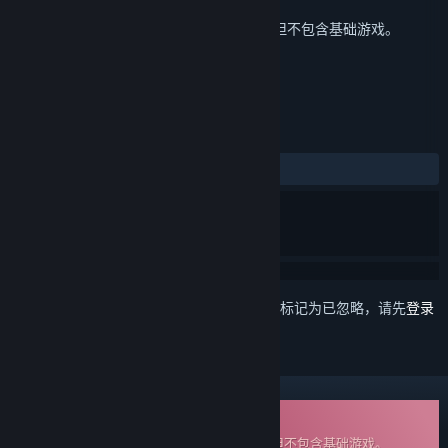
发行日期
2023 年 7 月 25 日
这是
轩辕剑叁 云和山的彼端
的额外内容，但不包含基础游戏。
评测
发布至今：
好评
(16 篇中的 100%)
想要将此项目添加至您的愿望单、关注它或标记为已忽略，请先
登录
可下载原声音轨
这是
轩辕剑叁 云和山的彼端
的额外内容，但不包含基础游戏。