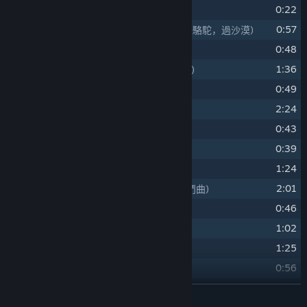
14
0:22
Arabian Empire
(阿拉伯帝國)
15
0:57
Riding Camels Across the Desert
(騎駱駝，過沙漠)
16
0:48
Kendi's Home
(肯迪的家)
17
1:36
Tadmor Ancient Tomb
(塔德莫爾古墓)
18
0:49
Kama
(卡瑪)
19
2:24
Eternal Love
(亙古之愛人)
20
0:43
Ballad
(石國牧歌)
21
0:39
Islamic World
(伊斯蘭世界)
22
1:24
Baghdad
(巴格達)
23
2:01
Arab Combat Soundtrack
(阿拉伯戰鬥曲)
24
0:46
Invasion
(黑衣大食進軍)
25
1:02
Daros
(怛羅斯)
26
1:25
Master Huiyan
(慧彥)
27
0:56
Rebirth
(重生)
28
2:17
Mists Beyond the Mountains
(雲和山的彼端)
展开阅读