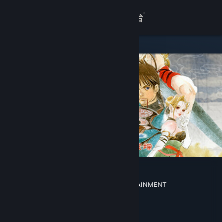
登录
商店
关于
客服
查看桌面版网站
轩辕剑叁 云和山的彼端 音乐集
DOMO Studio
,
SOFTSTAR ENTERTAINMENT
开发者
Cube Game
发行商
Cube Game
运营商
ISBN 7-900022-93-7
出版物号