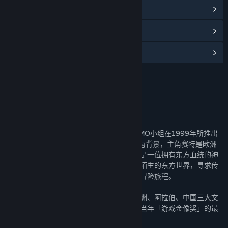
浏览社区中心
查看更新记录
阅读相关新闻
名称:
轩辕剑叁 云和山的彼端 音乐集
发行日期:
2023 年 7 月 25 日
关于此内容
《轩辕剑参 云和山的彼端》是大宇信息DOMO小组在1999年所推出
的RPG作品，故事以公元749年的欧亚世界为背景，主角赛特是欧洲
中世纪法兰克王国麾下的一位骑士，并且还是一位拥有东方血统的神
秘混血儿。他奉主君之命，独自前往遥远而陌生的东方世界，寻求传
说中的「战争不败之法」，展开一段传奇的冒险旅程。
由于故事横跨欧亚两大州，配乐也涵盖了欧洲、阿拉伯、中国三大文
化区的不同风格，色彩丰富而鲜明，曾夺下当年「游戏金像奖」的最
佳配乐奖。