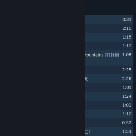
曲目列表
1
0:31
Prologue
(序幕)
2
2:16
Septem
(賽特)
3
1:15
Monastery
(修道院)
4
1:10
Miles
(麥爾斯)
5
1:08
Xuan-Yuan Sword: Mist Beyond the Mountains
(軒轅劍
參 主題旋律)
6
2:25
Sea Cave
(海洞)
7
2:26
Venice, the City of Water
(水都威尼斯)
8
1:01
Mediterranean Coast
(地中海畔)
9
1:24
Septem's Journey
(賽特的旅程)
10
1:02
Nicole
(妮可)
11
1:10
Hymn of the Devil
(魔鬼的讚歌)
12
0:52
Venetian Naval Battle
(威尼斯海戰)
13
1:53
Europe Combat Soundtrac
(歐洲戰鬥曲)