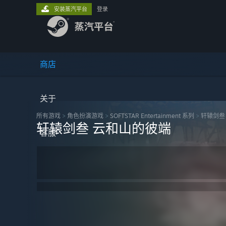
安装蒸汽平台
登录
商店
关于
所有游戏
>
角色扮演‎游戏
>
SOFTSTAR Entertainment 系列
>
轩辕剑叁
轩辕剑叁 云和山的彼端
客服