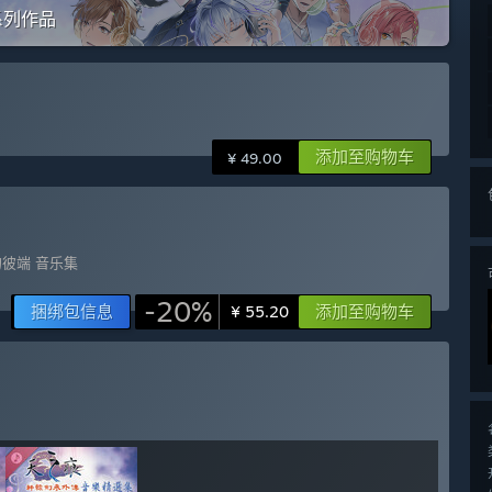
全系列作品
添加至购物车
¥ 49.00
彼端 音乐集
-20%
捆绑包信息
添加至购物车
¥ 55.20