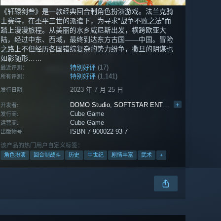
《轩辕剑叁》是一款经典回合制角色扮演游戏。法兰克骑
士赛特，在丕平三世的派遣下，为寻求“战争不败之法”而
踏上漫漫旅程。从美丽的水乡威尼斯出发，横跨欧亚大
陆，经过中东、西域，最终到达东方古国——中国。冒险
之路上不但经历各国错综复杂的势力纷争，撒旦的阴谋也
如影随形……
特别好评
(17)
最近评测：
特别好评
(1,141)
所有评测：
2023 年 7 月 25 日
发行日期:
DOMO Studio
,
SOFTSTAR ENTERTAINMENT
+
开发者:
Cube Game
发行商:
Cube Game
运营商:
ISBN 7-900022-93-7
出版物号:
该产品的热门用户自定义标签：
角色扮演
回合制战斗
历史
中世纪
剧情丰富
武术
+