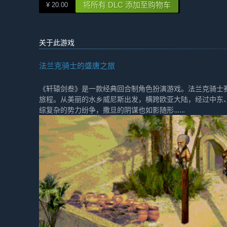
将所有 DLC 添加至购物车
¥ 20.00
关于此游戏
法兰克骑士的盛唐之旅
《轩辕剑叁》是一款经典回合制角色扮演游戏。法兰克骑士
旅程。从美丽的水乡威尼斯出发，横跨欧亚大陆，经过中东
综复杂的势力纷争，撒旦的阴谋也如影随形……