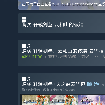
在蒸汽平台上查看“SOFTSTAR Entertainment”
购买 轩辕剑叁 云和山的彼端
购买 轩辕剑叁：云和山的彼端 豪华版
包含 2 件物品：
轩辕剑叁 云和山的彼端
,
轩辕剑叁：云和山的
购买 轩辕剑叁+天之痕豪华包
捆绑包
(?)
购买此捆绑包，所有 4 个项目立省 20%！