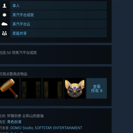
单人
蒸汽平台成就
蒸汽平台云
家庭共享
包括 50 项蒸汽平台成就
查看
所有 50 项
可用点数商店物品
查看
所有 8
轩辕剑叁 云和山的彼端
名称:
角色扮演
类型:
DOMO Studio
SOFTSTAR ENTERTAINMENT
,
开发者: