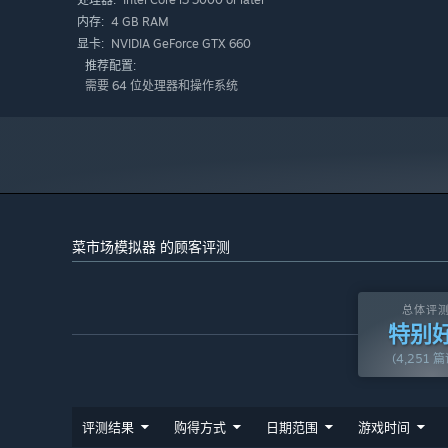
处理器:
植的农产品摆满货架，那种成就感是无与伦比的！
4 GB RAM
内存:
NVIDIA GeForce GTX 660
显卡:
推荐配置:
需要 64 位处理器和操作系统
菜市场模拟器 的顾客评测
总体评
特别
(4,251 
你还可以建造温室，不受季节限制地种植各种作物，让你的
评测结果
购得方式
日期范围
游戏时间
那些容易变质的商品存放在地窖里，就能在不同季节调整销