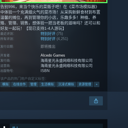
告别996，来当个快乐的菜贩子吧！在《菜市场模拟器》
中体验一个充满烟火气的菜市场！从采购新鲜食材到布置
温馨的摊位，再到管理你的小店，乐趣多多！种植、养
殖、管理、销售，想体验一把当老板的滋味吗？还可以和
好友一起玩！【现已支持1-4人游玩】
特别好评
(75)
最近评测：
特别好评
(4,251)
所有评测：
即将推出
发行日期:
Alcedo Games
开发者:
海南星光永盛网络科技有限公司
发行商:
海南星光永盛网络科技有限公司
运营商:
ISBN
出版物号:
该产品的热门用户自定义标签：
模拟
在线合作
管理
生活模拟
沉浸式模拟
资源管理
+