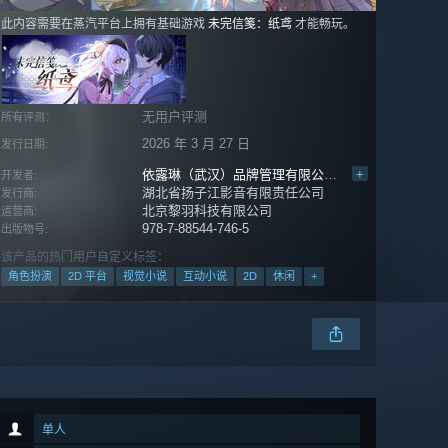
此内容需要在蒸汽平台上拥有基础游戏
未完信䇳：纸鸢
才能畅玩。
无用户评测
所有评测：
2026 年 3 月 27 日
发行日期:
依露琳（武汉）品牌管理有限公司
,
黎羽游戏
+
开发者:
湖北省扬子江影音有限责任公司
发行商:
北京黎羽科技有限公司
运营商:
978-7-88544-746-5
出版物号:
该产品的热门用户自定义标签：
角色扮演
2D 平台
视觉小说
互动小说
2D
休闲
+
单人