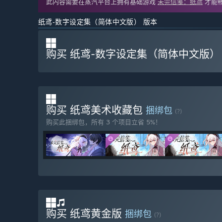
此内容需要在蒸汽平台上拥有基础游戏
未完信䇳：纸鸢
才能
纸鸢-数字设定集（简体中文版） 版本
购买 纸鸢-数字设定集（简体中文版）
购买 纸鸢美术收藏包
捆绑包
(?)
购买此捆绑包，所有 3 个项目立省 5%！
购买 纸鸢黄金版
捆绑包
(?)