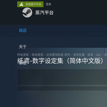
安装蒸汽平台
登录
商店
关于
所有游戏
>
休闲‎游戏
>
北京黎羽科技 系列
>
未完信䇳：纸鸢
>
DLC
>
纸鸢-数字设定集（简体中文版）
客服