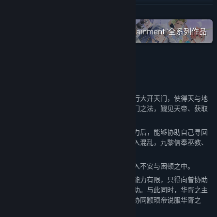
阅读相关新闻
展开阅读
在蒸汽平台上查看“SOFTSTAR Entertainment”全系列作品
名称:
轩辕剑外传 穹之扉
类型:
角色扮演
发行日期:
2024 年 11 月 6 日
关于此游戏
故事简介：
上古时期，天帝为寻回失去踪迹的爱女，强行大开天门，使得天与地
之间能够连结相通。此时，凡人可通过登天门之法，觐见天帝、获取
神力。
天帝此举本是希望有志之士到达天门获取神力后，能够协助自己寻回
爱女。无奈人心叵测反被利用，导致人间陷入混乱，九黎信奉巫教、
崇尚鬼神而废弃人事。
一时之间，妖人乱世战祸不断，百姓生活陷入不安与困顿之中。
颛顼帝唯恐蚩尤乱世再现人间，却苦于自身能力有限，只得向曾协助
轩辕黄帝以东皇钟建立山海界的华胥之主求助。与此同时，华胥之主
的儿女伏羲、女娲也因不忍见百姓受苦，故协同颛顼帝说服华胥之
主，终以上古神器之阵强行将天门关闭。