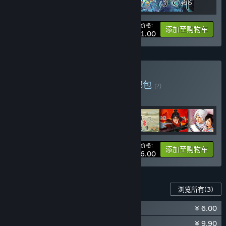
您的价格：
-25%
捆绑包信息
添加至购物车
¥ 111.00
购买 轩辕剑系列捆绑包
捆绑包
(?)
购买此捆绑包，所有 7 个项目立省 30%！
您的价格：
-30%
捆绑包信息
添加至购物车
¥ 196.00
此游戏的内容
浏览所有
(3)
¥ 6.00
轩辕剑外传云之遥 原声音乐精选集
¥ 9.90
轩辕剑外传云之遥 典藏攻略画册