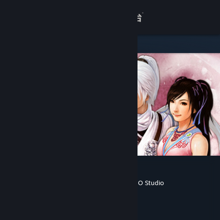
登录
商店
关于
客服
查看桌面版网站
轩辕剑外传 云之遥
SOFTSTAR ENTERTAINMENT
,
DOMO Studio
开发者
Cube Game
发行商
Cube Game
运营商
ISBN 978-7-900755-43-8
出版物号