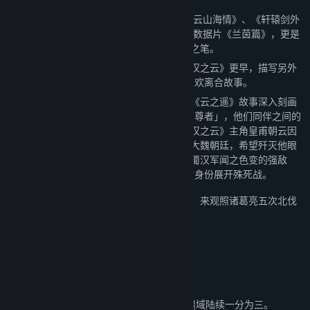
《轩辕剑外传云之遥》与《轩辕剑伍 一剑凌云山海情》、《轩辕剑外
传 汉之云》并称「轩辕剑伍系列三部曲」，数据片《兰茵篇》，更是
被玩家们誉为「三部曲」最不可错过的点睛之笔。
《云之遥》故事时间点比《轩辕剑五》和《汉之云》更早，描写另外
一位「轩辕剑的转世者」──徐暮云，他的悲欢离合故事。
恰和以蜀汉为观点的前作《汉之云》相反，《云之遥》故事深入刻画
在《汉之云》中敌方的对手──曹魏的「铜雀尊者」，他们同伴之间的
故事。主角「白衣尊者」徐暮云，正好是《汉之云》主角皇甫朝云因
战乱而分离的弟弟，从小在曹魏长大，效命大魏朝廷，希望歼灭他眼
中割据一方、僭逆的邪恶蜀汉政权。他成了蜀汉军闻之色变的强敌
──「白衣尊者」，兄弟二人在战场上以敌对身份展开殊死战。
两故事互为表里，透过敌我不同立场之视角，来观照诸葛亮五次北伐
的同一时代，描写战争之荒谬、宿命的悲剧。
故事背景
话说天下大势，分久必合，合久必分。
纪元二二○年，立国四百余年的大汉帝国，疆域陆续一分为三。