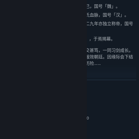
中原的曹丕，宣称汉献帝刘协将天下禅让于己，国号「魏」。
巴蜀的刘备，自称继承了大汉四百年正统刘氏血脉，国号「汉」。
接受魏帝册封吴王的江东霸主孙权，纪元二二九年亦独立称帝，国号
「吴」。
自此，三国鼎立--历史上知名之「三国时代」，于焉揭幕。
洛阳少年徐暮云，与青梅竹马兰茵、张诰相交甚笃，一同习剑成长。
希望有朝一日能以一身武艺协助恩师张郃，报效朝廷。因缘际会下结
识了一群人，展开了一连串困难重重的精彩历险……
游戏特色
展开阅读
◎ 亲情、友情、爱情，交织出美丽动人的故事…
系统需求
◎ 战斗辨识系统，收集召唤天下妖魔。
最低配置:
◎ 炼化锻造系统，创造独一无二的神兵利器。
Windows 7 / Windows 8 / Windows 10
操作系统 *:
1.8 GHz Processor
处理器:
◎ 特殊魔王关卡，每一次战斗都是新奇的感受。
512 MB RAM
内存:
◎ 丰富逗趣的战斗剧情，攻防策略增添乐趣。
3D graphics card compatible with DirectX 7
显卡: