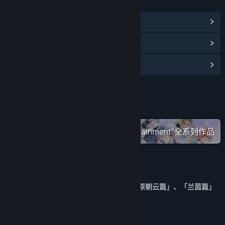
链接与信息
浏览社区中心
查看更新记录
阅读相关新闻
名称:
轩辕剑外传 云之遥
类型:
角色扮演
发行日期:
2024 年 11 月 6 日
在蒸汽平台上查看“SOFTSTAR Entertainment”全系列作品
关于此游戏
版本已完整收录「五丈原暮云篇」、「五丈原朝云篇」、「兰茵篇」
等三大 DLC内容。不包含地城功能。
游戏简介