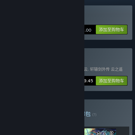
购买 轩辕剑外传 云之遥
添加至购物车
¥ 39.00
购买 轩辕剑五系列三部曲
包含 3 件物品：
轩辕剑伍
,
轩辕剑外传 汉之云
,
轩辕剑外传 云之遥
-15%
捆绑包信息
¥ 99.45
添加至购物车
购买 轩辕剑经典传承包
捆绑包
(?)
购买此捆绑包，所有 3 个项目立省 25%！