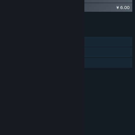
¥ 6.00
轩辕剑外传云之遥 资料片攻略
将所有 DLC 添加至购物车
¥ 21.90
功能
单人
蒸汽平台云
家庭共享
评价
年龄分级机构：中国音像与数字出版协会