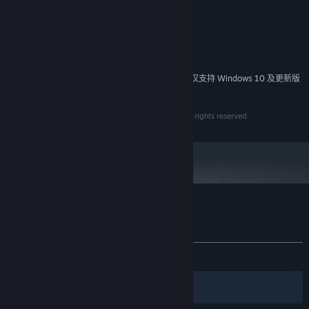
7.0
DIRECTX 版本:
需要 2 GB 可用空间
存储空间:
Direct Sound 兼容声卡
声卡:
DLC兰茵篇
必备鼠标、键盘
附注事项:
（已包含在游戏内容中）
2024 年 1 月 1 日（PT）起，蒸汽平台客户端将仅支持 Windows 10 及更新版
*
本。
魏将张郃的剑僮兰茵，因着多年前的一场重病而失去声音，无法
言语，兰茵自小与流落荒野的徐暮云相识，两人青梅竹马，情投意
© 2010 - 2022 SOFTSTAR ENTERTAINMENT INC. All rights reserved.
合，能以眼神动作相互沟通，经常一起行动。
历经了一同习剑成长的童年时光，徐暮云为了协助义兄曹叡，奋
身投入前线，参与了无数场战役，而兰茵始终陪伴在徐暮云的身边，
与他患难与共，直到有一天一个深藏已久的秘密逐渐浮现……
DLC五丈原篇
轩辕剑外传 云之遥 的顾客评测
（已包含在游戏内容中）
关于用户评测
您的偏好
关于蒸汽平台
|
退款政策
|
软件许可服务协议
|
〈五丈原篇〉又分为〈五丈原暮云篇〉〈五丈原朝云篇〉，分别
发布至今：
褒贬不一
(206 篇中的 69%)
个人信息保护政策
|
个人信息出境告知书
|
以《汉之云》与《云之遥》的不同视角，来进行同一段时间中所发生
不良内容举报投诉
|
侵权投诉
|
家长监护
的不同故事。剧情则紧接在〈兰茵篇〉之后。
筛选条件
简体中文
微博
微信
已成为「白衣尊者」、拥有天下无敌剑气的徐暮云，奉养父遗命，心