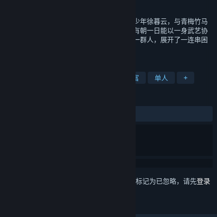
发行日期
2024 年 11 月 6 日
本作故事发生在风起云涌的三国时代。洛阳少年徐暮云，与青梅竹马
兰茵、张诰相交甚笃，一同习剑成长。希望有朝一日能以一身武艺协
助恩师张郃，报效朝廷。因缘际会下结识了一群人，展开了一连串困
难重重的精彩历险……
标签
角色扮演
历史
奇幻
剧情丰富
单人
+
评测
发布至今：
褒贬不一
(206 篇中的 69%)
想要将此项目添加至您的愿望单、关注它或标记为已忽略，请先
登录