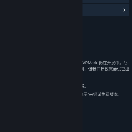
阅读相关新闻
名称:
VRMark Preview
类型:
实用工具
发行日期:
2025 年 1 月 20 日
关于此内容
此预览于 2016 年初添加到 3DMark，当时 VRMark 仍在开发中。尽
管此 DLC 将持续在 3DMark 中保留一段时间，但我们建议您尝试已出
正式版本的 VRMark。
完整版本的 VRMark 可以在 蒸汽平台 上购买。
或者通过点击 VRMark 商店页面上的“下载演示”来尝试免费版本。
系统需求
操作系统：[/]WINDOWS 7*
处理器：[/] 1.8 GHZ 双核