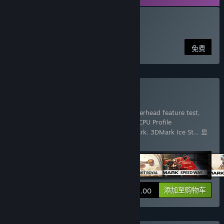
下载 VRMark Preview
免费
购买 3DMark
包含 17 件物品：
3DMark
,
3DMark API Overhead feature test
,
3DMark Cloud Gate benchmark
,
3DMark CPU Profile
benchmarks
,
3DMark Fire Strike benchmark
,
3DMark Ice St
…
显
示更多
查看信息
添加至购物车
¥ 158.00