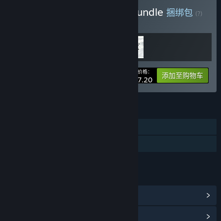
购买 Build & Benchmark Bundle
捆绑包
(?)
购买此捆绑包，所有 2 个项目立省 20%！
您的价格：
-20%
捆绑包信息
添加至购物车
¥ 187.20
功能
DLC
已支持 VR
链接与信息
浏览社区中心
查看更新记录