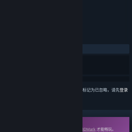
标签
实用工具
+
评测
发布至今：
多半好评
(42 篇中的 78%)
想要将此项目添加至您的愿望单、关注它或标记为已忽略，请先
登录
DLC
此内容需要在蒸汽平台上拥有基础应用程序
3DMark
才能畅玩。