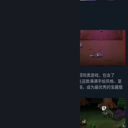
类型:
动作
,
冒险
,
独立
,
角色扮演
发行日期:
2021 年 4 月 28 日
关于此游戏
本产品建议年满12岁以上的用户使用
失落城堡
是一款集卡通和硬核于一身的动作冒险类游戏，包含了
rogue-like随机元素以及随机的城堡地图。在这款满满手绘风格、复
古情怀与现代感并存的游戏中，站上城堡之巅，成为最优秀的宝藏猎
人。