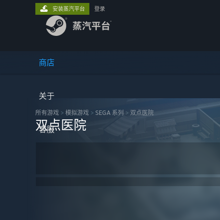
安装蒸汽平台
登录
商店
关于
所有游戏
>
模拟‎游戏
>
SEGA 系列
>
双点医院
双点医院
客服