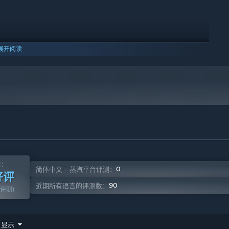
挣钱。
和能力，让医院工作效率大大提升。
展开阅读
进行调整。你还可以调整治疗费用、追踪病人流动率、贷款投资、
熟悉他们每个人的工作绩效，并找出其中的害群之马。努力赚取利
间找到一个良好的平衡。
10 及更新版本。
测：
0
简体中文 - 蒸汽平台评测：
好评
90
近期所有语言的评测数：
篇评测)
显示