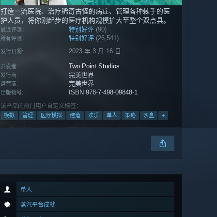
打造一流医院、治疗稀奇古怪的病症、管理各种棘手的医
护人员，将你刚起步的医疗机构规模扩大至整个双点县。
特别好评
(90)
最近评测：
特别好评
(26,541)
所有评测：
2023 年 3 月 16 日
发行日期:
Two Point Studios
开发者:
完美世界
发行商:
完美世界
运营商:
ISBN 978-7-498-09848-1
出版物号:
该产品的热门用户自定义标签：
模拟
管理
医疗模拟
建造
欢乐
单人
策略
沙盒
+
单人
蒸汽平台成就