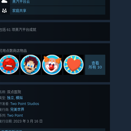
蒸汽平台云
家庭共享
包括 61 项蒸汽平台成就
查看
所有 61 项
可用点数商店物品
查看
所有 10
双点医院
名称:
独立
模拟
,
类型:
Two Point Studios
开发者:
完美世界
发行商:
Two Point
系列:
2023 年 3 月 16 日
发行日期: