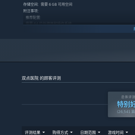
需要 6 GB 可用空间
存储空间:
改良设施、升级设备、员工、和医院布局，更多更快地治病
附注事项:
推荐配置:
训练并提高你的员工能力、提升他们的等级、学习新的技术
需要 64 位处理器和操作系统
Windows 10 64位
操作系统:
利用完善的数据和信息界面，分析你的优势和劣势，并快速
Intel Core i5 6600或AMD Ryzen 1600x
处理器:
并优化你的收益。
8 GB RAM
内存:
NVIDIA Geforce GTX 1060，3GB（旧版：
显卡:
你将会管理一大群拥有独特性格和属性的员工，所以你需要
NVIDIA Geforce GTX 780，4GB）或AMD RX 580，
润（或许顺便救人治病），还要在你的野心和职工的福祉之
4GB（旧版：AMD R9 290X，4GB）
11
DIRECTX 版本:
需要 6 GB 可用空间
存储空间:
双点医院 的顾客评测
附注事项:
2024 年 1 月 1 日（PT）起，蒸汽平台客户端将仅支持 Windows 
*
总体评
特别
(26,541 
评测结果
购得方式
日期范围
游戏时间