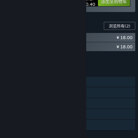
-10%
捆绑包信息
添加至购物车
¥ 230.40
此游戏的内容
浏览所有
(2)
¥ 18.00
了不起的修仙模拟器 - 武当仙踪
¥ 18.00
了不起的修仙模拟器 - 竹林深处
将所有 DLC 添加至购物车
¥ 36.00
功能
单人
蒸汽平台成就
蒸汽平台云
统计数据
家庭共享