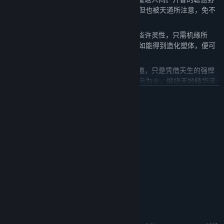
兽踏上修行之路，获得长生久视的机会，但也被天道所注意，免不
了天劫的洗练。
万物通灵——日结月累，世间凡物也获得些许灵性，只需机缘所
致，或得到高人的点化，便能化为精怪。如能得到造化塑体，便可
获得人身，踏入修行之道。
体修之道——上古妖族不通玄妙，不参天道，只是凭借天生的强悍
肉体纵横天地。他们各凭本能，以自身精元为火，煅烧天地精华淬
炼肉身，甚至可以凭肉身格挡飞剑，硬撼天劫。
展开阅读
神兽养成——神兽乃是天地间某种规则具象而出的特殊生灵，拥有
强大肉体和深厚的潜力，如何培养自己门派的神兽，使之符合门派
系统需求
的需要，也是一门学问。
最低配置:
剧情演进——伴随着上古众妖遗族的复苏，修仙界已迎来千年未有
Windows 7 64位
操作系统 *:
之大变局，此界众生无人可躲，皆已站在命运的分岔路前，是运是
Core M3
处理器:
劫，犹未可知……
8 GB RAM
内存:
新手教学——妖族崛起版本中，我们制作了几乎手把手的，完整的
Intel Grahics Series
显卡:
教学，以帮助新手玩家更全面，更系统的上手，更快体会到修仙的
需要 1000 MB 可用空间
存储空间:
乐趣。
声卡:
图鉴系统——诸多物品，功法，妖兽……尽在此处，记录玩家的修仙
附注事项:
之旅，预览未知的玄机奥秘。