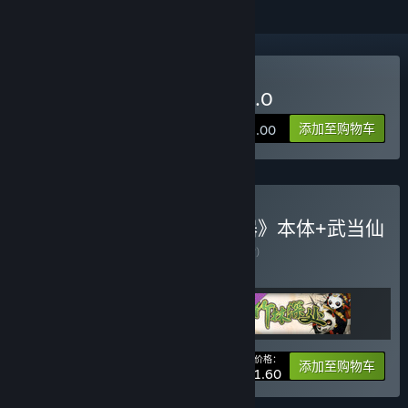
购买 了不起的修仙模拟器 1.0
添加至购物车
¥ 88.00
购买 《了不起的修仙模拟器》本体+武当仙
踪+竹林深处捆绑包
捆绑包
(?)
购买此捆绑包，所有 3 个项目立省 10%！
您的价格：
-10%
捆绑包信息
添加至购物车
¥ 111.60