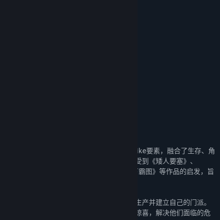
名称:
了不起的修仙模拟器
关于我们
发行日期:
2021 年 2 月 6 日
我们是来自于中国重庆的开发团队吉艾斯球。
抢先体验发行日期:
2019 年 1 月 10 日
了不起的修仙模拟器12群：731114150
了不起的修仙模拟器9群：985993009
了不起的修仙模拟器6群：736224123
新浪微博：@了不起的修仙模拟器
B站：@吉艾斯球
关于此游戏
《了不起的修仙模拟器》是一款拥有Roguelike要素，融合了生存、角
色扮演、策略等要素的模拟经营游戏。游戏受到《矮人要塞》、
《RimWorld》、《新蜀山剑侠传》、《天下霸图》等作品的启发，旨
在为玩家模拟出独一无二的修仙之旅。
在游戏中，玩家将从上帝视角指引角色生存生产并建立自己的门派。
在这一过程中，你将感受角色遭遇的意外或惊喜，解决他们面临的危