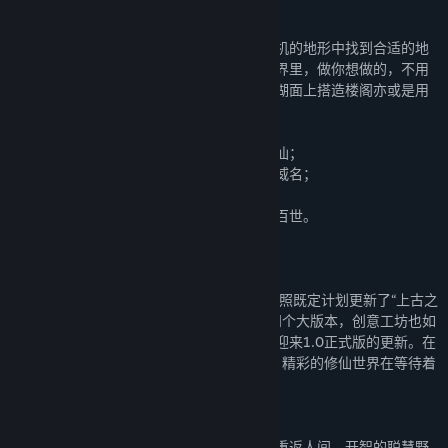
机与困难，亲手打造专属于你的修仙传奇。
每一次重新开始就是一次全新的地图，在随机的地形中找到合适的地
点，让世间万物成为你的助力。在沙盒的世界里，做你想做的，不用
拘谨，一切随心所欲。在山洞里群居还是在湖面上搭造楼阁亦或是用
灵石当地板的奢华享受，皆由你自己决定。
你可以选择潜心修行，突破层层困难飞升成仙；
也可以闯荡天下，收集天材地宝，留下赫赫威名；
或是采集天下灵草，炼制奇丹神药；
亦或是成为炼器大师，铸造神器法宝，流芳百世。
当然你要记住，正邪不两立。
【版本更新】
自游戏EA以来，《了不起的修仙模拟器》按照既定计划更新了“上古之
兽”、“征伐天下”和“红尘众生”、“妖族崛起”四个大版本，创意工坊也如
期而至。如今，《了不起的修仙模拟器》也迎来1.0正式版的更新。在
1.0里面我们依然给大家带来了很多新内容，精彩的修仙世界在等待着
大家。
妖族觉醒——天地间灵气逐渐复苏，妖族重返人间。开智的聪慧野