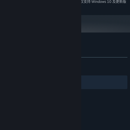
2024 年 1 月 1 日（PT）起，蒸汽平台客户端将仅支持 Windows 10 及更新版
*
本。
巨兽攻山——凶凤、蛟龙、烛龙已然复苏，面对强大的上古三大巨
兽的入侵，你的门派能否经受住它们的考验？
大能出世——想要猎杀上古之兽，还需要真正的强者。各大门派隐
藏的大能纷纷出山行走天下，对于玩家来说，这既是一种机遇，更
了不起的修仙模拟器 的顾客评测
是一种挑战。
查看语言细分表
关于用户评测
您的偏好
神药种植——超过几十种神药的种植方法被发掘出来，堆积如山的
发布至今：
特别好评
(19,089 篇中的 85%)
关于蒸汽平台
|
退款政策
|
软件许可服务协议
|
满仓神药不再只是黄粱一梦。
最近：
特别好评
(31 篇中的 93%)
个人信息保护政策
|
个人信息出境告知书
|
建筑旋转——随心所欲搭建你的门派。
不良内容举报投诉
|
侵权投诉
|
家长监护
筛选条件
简体中文
动物养殖——现在可以喂养失去行动能力的动物，以他们爱吃的食
微博
微信
物为诱饵，驯服它们。
风水镇物——现在物品有可能拥有风水镇物属性，成为风水镇物。
© 2026 Valve Corporation 版权所有，完美世界已获授权。
所有商标均属于其在美国或其他国家的拥有者。
© 完美世界征奇(上海)多媒体科技有限公司 版权所有。
世界探索——现在世界各地大部分地区都可以进入其中探索了，隐
增值电信业务经营许可证沪B2-20180406