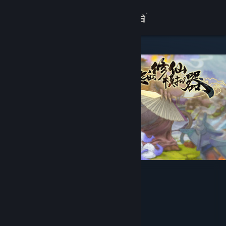
登录
商店
关于
客服
查看桌面版网站
了不起的修仙模拟器
GSQ Games
开发者
Gamera Game
发行商
Gamera Game
运营商
ISBN 978-7-900873-70-5
出版物号