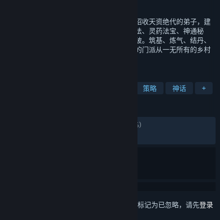
发行日期
2021 年 2 月 6 日
独一无二的修仙游戏，建立属于你的仙门，招收天资绝代的弟子，建
造美轮美奂的建筑，收集各种神妙的修行功法、灵药法宝、神通秘
籍。搭建修行宝地，让门下弟子逐步修行突破。筑基、炼气、结丹、
元神等境界，最终度过天劫飞升成仙。将你的门派从一无所有的乡村
聚落，经营成威名赫赫的高门大派。
标签
模拟
武术
角色扮演
沙盒
策略
神话
+
评测
发布至今：
特别好评
(19,089 篇中的 85%)
最近：
特别好评
(31 篇中的 93%)
想要将此项目添加至您的愿望单、关注它或标记为已忽略，请先
登录