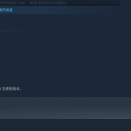
玩家的修仙之旅，预览未知的玄机奥秘。
展开阅读
古三大巨兽的入侵，你的门派能否经受住它们的考验？
大门派隐藏的大能纷纷出山行走天下，对于玩家来说，这既是一种
积如山的满仓神药不再只是黄粱一梦。
爱吃的食物为诱饵，驯服它们。
水镇物。
10 及更新版本。
索了，隐藏的宝物和潜藏着风险都等待修行者探索。
无数的宝物，上古的阵图，失传的秘宝，美轮美奂的建筑，尽在于
派那样发生互动了，这些互动引起他们各自的实力起伏，共同交织出