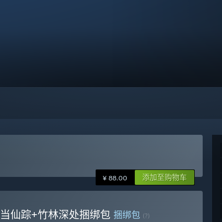
添加至购物车
¥ 88.00
武当仙踪+竹林深处捆绑包
捆绑包
(?)