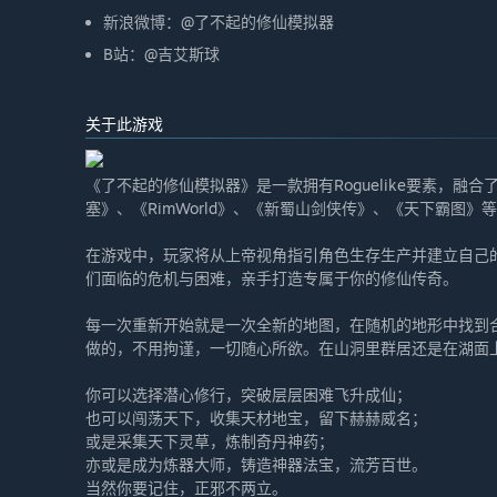
新浪微博：@了不起的修仙模拟器
B站：@吉艾斯球
关于此游戏
《了不起的修仙模拟器》是一款拥有Roguelike要素，
塞》、《RimWorld》、《新蜀山剑侠传》、《天下霸图
在游戏中，玩家将从上帝视角指引角色生存生产并建立自己
们面临的危机与困难，亲手打造专属于你的修仙传奇。
每一次重新开始就是一次全新的地图，在随机的地形中找到
做的，不用拘谨，一切随心所欲。在山洞里群居还是在湖面
你可以选择潜心修行，突破层层困难飞升成仙；
也可以闯荡天下，收集天材地宝，留下赫赫威名；
或是采集天下灵草，炼制奇丹神药；
亦或是成为炼器大师，铸造神器法宝，流芳百世。
当然你要记住，正邪不两立。