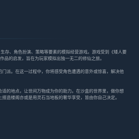
融合了生存、角色扮演、策略等要素的模拟经营游戏。游戏受到《矮人要
》等作品的启发，旨在为玩家模拟出独一无二的修仙之旅。
的门派。在这一过程中，你将感受角色遭遇的意外或惊喜，解决他
合适的地点，让世间万物成为你的助力。在沙盒的世界里，做你想
上搭造楼阁亦或是用灵石当地板的奢华享受，皆由你自己决定。