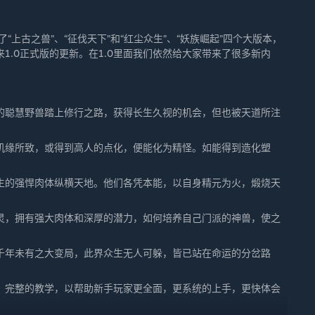
上古之兽”、“征伐天下”和“红尘众生”、“妖族崛起”四个大版本，
1.0正式版的更新。在1.0里面我们依然给大家带来了很多新内
的聪慧野兽踏上修行之路，获得长生久视的机会，但也被天道所注
机缘所致，或得到高人的点化，便能化为精怪。如能得到造化塑
生的强悍肉体纵横天地。他们各凭本能，以自身精元为火，煅烧天
灵，拥有强大肉体和深厚的潜力，如何培养自己门派的神兽，使之
千年未有之大变局，此界众生无人可躲，皆已站在命运的分岔路
，完整的教学，以帮助新手玩家更全面，更系统的上手，更快体会