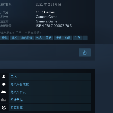
2021 年 2 月 6 日
发行日期:
GSQ Games
开发者:
Gamera Game
发行商:
Gamera Game
运营商:
ISBN 978-7-900873-70-5
出版物号:
该产品的热门用户自定义标签：
模拟
武术
角色扮演
沙盒
策略
神话
仙侠
生存
+
单人
蒸汽平台成就
蒸汽平台云
统计数据
家庭共享