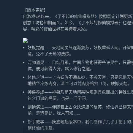
【版本更新】
自游戏EA以来，《了不起的修仙模拟器》按照既定计划更新了“
创意工坊也如期而至。如今，《了不起的修仙模拟器》也迎来
容，精彩的修仙世界在等待着大家。
妖族觉醒——天地间灵气逐渐复苏，妖族重返人间。开智
意，免不了天劫的洗练。
万物通灵——日结月累，世间凡物也获得些许灵性，只需
体，便可获得人身，踏入修行之道。
体修之道——上古妖族不通玄妙，不参天道，只是凭借天
地精华淬炼肉身，甚至可以凭肉身格挡飞剑，硬撼天劫。
神兽养成——神兽乃是天地间某种规则具象而出的特殊生
符合门派的需要，也是一门学问。
剧情演进——伴随着上古众妖遗族的复苏，修仙界已迎来
前，是运是劫，犹未可知……
新手教学——妖族崛起版本中，我们制作了几乎手把手的
到修仙的乐趣。