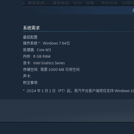
图鉴系统——诸多物品，功法，妖兽……尽在此处，记录
系统需求
巨兽攻山——凶凤、蛟龙、烛龙已然复苏，面对强大的上
最低配置:
大能出世——想要猎杀上古之兽，还需要真正的强者。各
Windows 7 64位
操作系统 *:
机遇，更是一种挑战。
Core M3
处理器:
神药种植——超过几十种神药的种植方法被发掘出来，堆
8 GB RAM
内存:
建筑旋转——随心所欲搭建你的门派。
Intel Grahics Series
显卡:
需要 1000 MB 可用空间
存储空间:
动物养殖——现在可以喂养失去行动能力的动物，以他们
声卡:
风水镇物——现在物品有可能拥有风水镇物属性，成为风
附注事项:
2024 年 1 月 1 日（PT）起，蒸汽平台客户端将仅支持 Windows 
*
世界探索——现在世界各地大部分地区都可以进入其中探
门派征伐——除万妖殿外，其余门派均有了自己的山门。
此。
动态江湖—— 现在各个门派之间会如同玩家拜访其他门