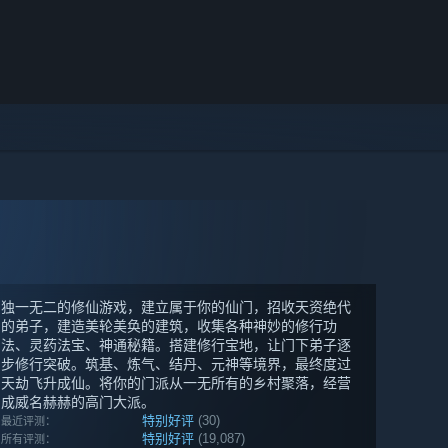
独一无二的修仙游戏，建立属于你的仙门，招收天资绝代
的弟子，建造美轮美奂的建筑，收集各种神妙的修行功
法、灵药法宝、神通秘籍。搭建修行宝地，让门下弟子逐
步修行突破。筑基、炼气、结丹、元神等境界，最终度过
天劫飞升成仙。将你的门派从一无所有的乡村聚落，经营
成威名赫赫的高门大派。
特别好评
(30)
最近评测：
特别好评
(19,087)
所有评测：