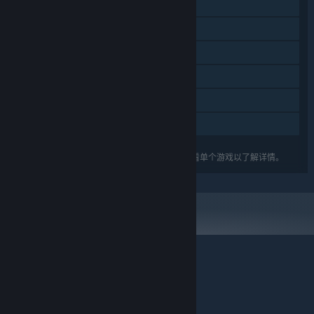
蒸汽平台成就
支持字幕
蒸汽平台云
蒸汽平台排行榜
包含关卡编辑器
家庭共享
关于蒸汽平台
|
退款政策
|
软件许可服务协议
|
列出的功能可能并不支持礼包中的所有游戏。查看单个游戏以了解详情。
个人信息保护政策
|
个人信息出境告知书
|
不良内容举报投诉
|
侵权投诉
|
家长监护
微博
微信
© 2026 Valve Corporation 版权所有，完美世界已获授权。
所有商标均属于其在美国或其他国家的拥有者。
© 完美世界征奇(上海)多媒体科技有限公司 版权所有。
增值电信业务经营许可证沪B2-20180406