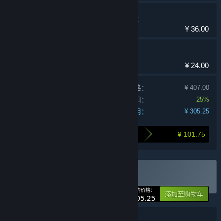
巨匠眼
冒险，休闲，独立
¥ 36.00
爪爪特攻
¥ 24.00
单独产品购买价格：
¥ 407.00
捆绑包折扣：
25%
您的费用：
¥ 305.25
¥ 101.75
打包购买为您节省的金额
购买 胖布丁大礼包
捆绑包
(?)
-25%
您的价格：
添加至购物车
¥ 305.25
捆绑包详情