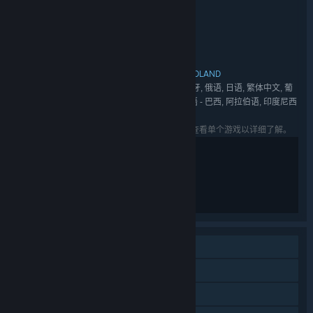
胖布丁大礼包
名称:
休闲
独立
角色扮演
动作
冒险
策略
模拟
,
,
,
,
,
,
类型:
Cotton Game
big pineapple
,
开发者:
上海胖布丁网络科技有限公司
发行商:
Cotton Game
Mr. Pumpkin Adventure
ISOLAND
,
,
系列:
英语, 简体中文, 法语, 德语, 西班牙语 - 西班牙, 俄语, 日语, 繁体中文, 葡
语言:
萄牙语 - 葡萄牙, 韩语, 意大利语, 波兰语, 葡萄牙语 - 巴西, 阿拉伯语, 印度尼西
亚语, 西班牙语 - 拉丁美洲, 乌克兰语, 泰语
列出的语言可能并非对所有礼包中的游戏可用。查看单个游戏以详细了解。
单人
同屏/分屏玩家对战
同屏/分屏合作