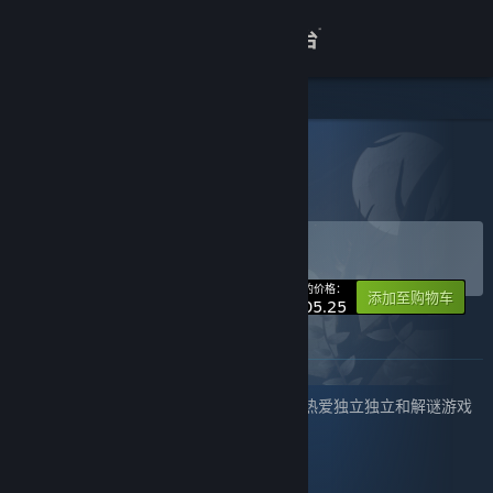
登录
商店
关于
所有产品
> 捆绑包详情
胖布丁大礼包
客服
购买 胖布丁大礼包
捆绑包
(?)
查看桌面版网站
-25%
您的价格：
添加至购物车
¥ 305.25
关于此捆绑包
胖布丁游戏全家桶！
包含胖布丁旗下的所有已上线的游戏，献给热爱独立独立和解谜游戏
的各位玩家。
此捆绑包中包含的物品