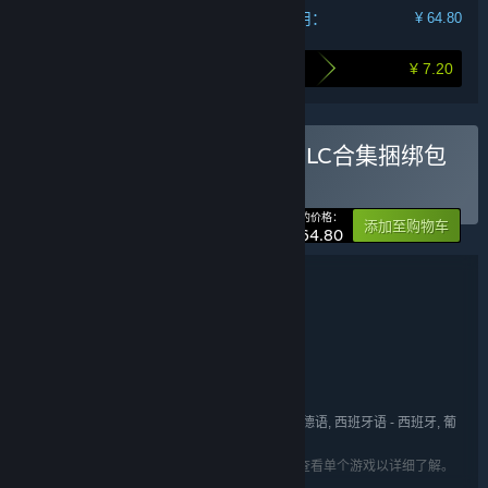
您的费用：
¥ 64.80
¥ 7.20
打包购买为您节省的金额
购买 猫神牧场本体 + 所有DLC合集捆绑包
捆绑包
(?)
-10%
您的价格：
添加至购物车
¥ 64.80
捆绑包详情
猫神牧场本体 + 所有DLC合集捆绑包
名称:
休闲
独立
角色扮演
模拟
策略
,
,
,
,
类型:
CrazyPotato Studio
开发者:
CrazyPotato Studio
发行商:
Cat God Ranch
系列:
英语, 简体中文, 繁体中文, 日语, 韩语, 法语, 德语, 西班牙语 - 西班牙, 葡
语言:
萄牙语 - 巴西, 俄语
列出的语言可能并非对所有礼包中的游戏可用。查看单个游戏以详细了解。