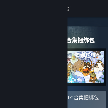
登录
商店
关于
所有产品
> 捆绑包详情
猫神牧场本体 + 所有DLC合集捆绑包
客服
查看桌面版网站
购买 猫神牧场本体 + 所有DLC合集捆绑包
捆绑包
(?)