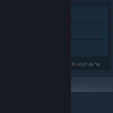
单人
DLC
蒸汽平台成就
蒸汽平台云
蒸汽平台排行榜
家庭共享
关于蒸汽平台
|
退款政策
|
软件许可服务协议
|
列出的功能可能并不支持礼包中的所有游戏。查看单个游戏以了解详情。
个人信息保护政策
|
个人信息出境告知书
|
不良内容举报投诉
|
侵权投诉
|
家长监护
微博
微信
© 2026 Valve Corporation 版权所有，完美世界已获授权。
所有商标均属于其在美国或其他国家的拥有者。
© 完美世界征奇(上海)多媒体科技有限公司 版权所有。