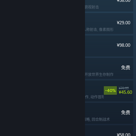
¥58.00
冒险
, 动作
, 撤离射击
, 俯视射击
Lossless Scaling
¥29.00
实用工具
, 软件
, 第一人称射击
, 像素图形
猛兽派对
¥98.00
多人
, 欢乐
, 休闲
, 可爱
七日世界
免费
免费开玩
, 生存
, 多人
, 开放世界生存制作
苍翼：混沌效应
¥76.00
-40%
¥45.60
动作类 Rogue
, 2D
, 动作
, 动作冒险
弈仙牌
免费
免费开玩
, 卡牌战斗
, 策略
, 回合制战术
暖雪 Warm Snow
¥58.00