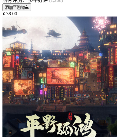
所有评测：
多半好评
(1,268)
添加至购物车
¥ 38.00