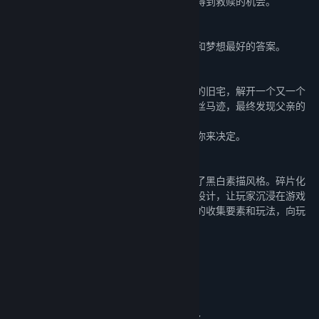
我想用《怪物之家》给这些揪心的回忆一个得到救赎的机会。
这个游戏献给科学家，也献给我儿时的理想；
献给亲人，献给那些褪色的回忆。
希望你们可以在在这里找到关于亲情、科学和梦想最好的答案。
【游戏玩法】
因为深夜的一通意外来电，你回到多年未归的旧宅，解开一个又一个
谜题，从和回忆交织在一起的场景里寻找蛛丝马迹，最终发现父亲的
秘密。
是选择救赎还是结束这段悲伤的故事，都由你来决定。
【游戏特点】
游戏一改明亮鲜艳的标志性配色，转而选择了黑白素描风格。碎片化
叙事和丰富的谜题相融合，加上细腻的音效设计，让玩家沉浸在游戏
故事的世界里，感受主角情感的起伏。丰富的收集要素和玩法，向玩
家娓娓道来故事背后的故事…
系统需求
最低配置:
Windows 7
操作系统 *:
Intel(R) Core(TM) i5-4590 CPU @3.3GHz
处理器: