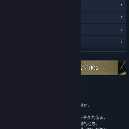
查看蒸汽平台成就
(21)
浏览社区中心
查看更新记录
阅读相关新闻
展开阅读
名称:
怪物之家
类型:
冒险
,
休闲
,
独立
,
角色扮演
在蒸汽平台上查看“Cotton Game”全系列作品
发行日期:
2022 年 11 月 15 日
关于此游戏
弗洛伊德曾说：爱和工作即是生命的全部。
但当一个人对梦想的执念和对亲情的不舍相对立，
又会诞生出怎么样的痛苦与挣扎？
我们或许都曾在类似的抉择里给最爱的人留下长久的伤害，
就像不期而遇的黑暗，而黑暗又恰恰是最温暖的地方。