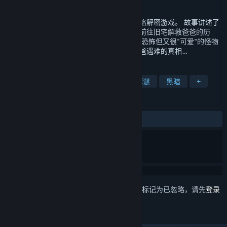
发行日期
2022 年 11 月 15 日
《怪物之家》是一款恐怖幻想题材的手绘风格解密游戏。 故事讲述了
卡卡在接到科学家爸爸的求救电话后，出发前往旧宅解救爸爸的历
程。 随着对房屋的探索，卡卡遇到许许多多恐怖但又很"可爱"的怪物
们，通过一步步解开谜题从而越来越接近爸爸遇难的真相…
标签
2D 平台
隐藏物体
超现实
解谜
黑暗
+
评测
发布至今：
特别好评
(269 篇中的 93%)
想要将此项目添加至您的愿望单、关注它或标记为已忽略，请先
登录