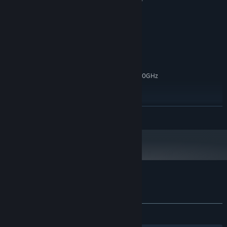
4 GB RAM
内存:
Intel GMA 950
显卡:
9.0
DIRECTX 版本:
需要 4 GB 可用空间
存储空间:
推荐配置:
Windows 10
操作系统:
Intel(R) Core(TM) i7-1070OF CPU @2.90GHz
处理器:
4 GB RAM
内存:
GTX 950
显卡:
9.0
DIRECTX 版本:
展开阅读
需要 4 GB 可用空间
存储空间:
2024 年 1 月 1 日（PT）起，蒸汽平台客户端将仅支持 Windows 10 及更新版
*
本。
怪物之家 的顾客评测
关于用户评测
您的偏好
关于蒸汽平台
|
退款政策
|
软件许可服务协议
|
发布至今：
特别好评
(269 篇中的 93%)
个人信息保护政策
|
个人信息出境告知书
|
不良内容举报投诉
|
侵权投诉
|
家长监护