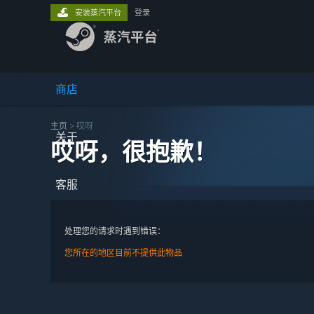
安装蒸汽平台
登录
商店
主页
> 哎呀
关于
哎呀，很抱歉！
客服
处理您的请求时遇到错误：
您所在的地区目前不提供此物品