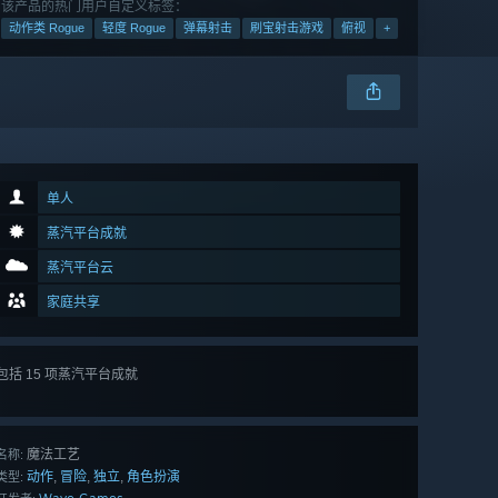
该产品的热门用户自定义标签：
动作类 Rogue
轻度 Rogue
弹幕射击
刷宝射击游戏
俯视
+
单人
蒸汽平台成就
蒸汽平台云
家庭共享
包括 15 项蒸汽平台成就
查看
所有 15 项
魔法工艺
名称:
动作
冒险
独立
角色扮演
,
,
,
类型: