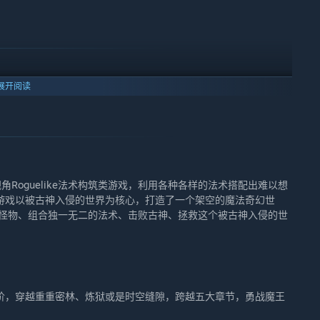
展开阅读
视角Roguelike法术构筑类游戏，利用各种各样的法术搭配出难以想
游戏以被古神入侵的世界为核心，打造了一个架空的魔法奇幻世
伐怪物、组合独一无二的法术、击败古神、拯救这个被古神入侵的世
阶，穿越重重密林、炼狱或是时空缝隙，跨越五大章节，勇战魔王