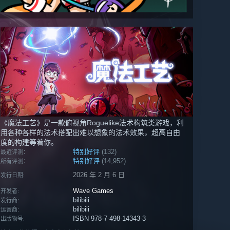
《魔法工艺》是一款俯视角Roguelike法术构筑类游戏，利
用各种各样的法术搭配出难以想象的法术效果，超高自由
度的构建等着你。
特别好评
(132)
最近评测：
特别好评
(14,952)
所有评测：
2026 年 2 月 6 日
发行日期:
Wave Games
开发者:
bilibili
发行商:
bilibili
运营商:
ISBN 978-7-498-14343-3
出版物号: