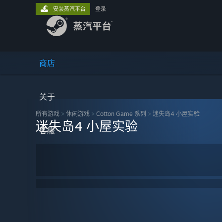
安装蒸汽平台
登录
商店
关于
所有游戏
>
休闲‎游戏
>
Cotton Game 系列
>
迷失岛4 小屋实验
迷失岛4 小屋实验
客服