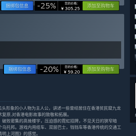
-25%
您的价格：
捆绑包信息
添加至购物车
¥ 305.25
-20%
您的价格：
捆绑包信息
添加至购物车
¥ 59.20
瓜头形象的小人物为主人公，讲述一些曾经居住在香港贫民窟九龙
术复原,对香港电影故事的致敬和拓展。
，破败密集的高耸楼宇，压迫感的霓虹招牌，不见天日的狭窄暗
个乌托邦。游戏内用缆车、双层巴士，铛铛车等香港传统的交通工
清明上河图》的感觉。