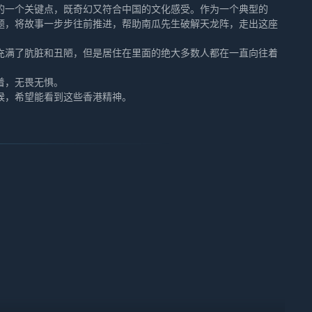
的一个关键点，既奇幻又符合中国的文化感受。作为一个典型的
谜题，将故事一步步往前推进，帮助南瓜先生破解天龙阵，走出这座
充满了肮脏和丑陋，但是居住在里面的绝大多数人都在一直向往着
着，无畏无惧。
候，希望能看到这些香港精神。