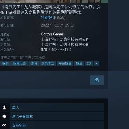
《南瓜先生2 九龙城寨》是南瓜先生系列作品的续作。胖
布丁游戏继迷失岛系列后制作的系列解谜游戏。
特别好评
(520)
所有评测：
2022 年 11 月 15 日
发行日期:
Cotton Game
开发者:
上海胖布丁网络科技有限公司
发行商:
上海胖布丁网络科技有限公司
运营商:
978-7-498-06611-4
出版物号:
该产品的热门用户自定义标签：
探索
指向点击
休闲
剧情丰富
平台解谜
解谜
2D
+
单人
蒸汽平台成就
支持字幕