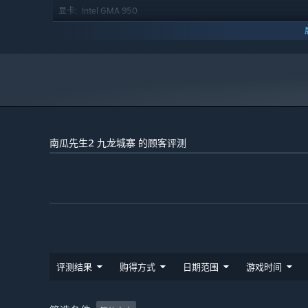
Intel GMA 950
显卡:
11
DIRECTX 版本:
需要 4 GB 可用空间
存储空间:
2024 年 1 月 1 日（PT）起，蒸汽平台客户端将仅支持 Windows 
*
南瓜先生2 九龙城寨 的顾客评测
评测结果
购得方式
日期范围
游戏时间