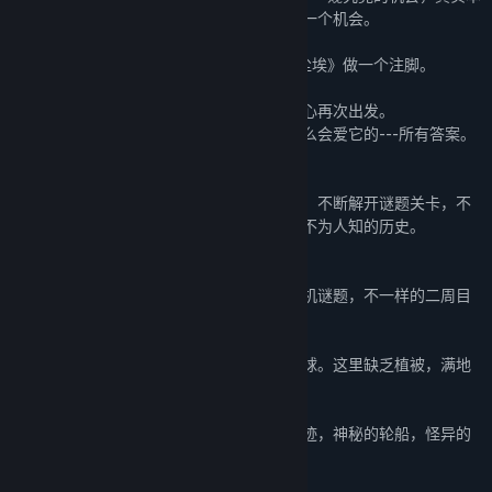
质上是给我们自己的好奇心和创造力同样的一个机会。
我想用我爱的埃舍尔来为《迷失岛3宇宙的尘埃》做一个注脚。
来阐述人类艺术的重要性。
所有迷失岛的玩家都会继续带着你们的好奇心再次出发。
希望你们能在这个游戏的最后找到你们为什么会爱它的---所有答案。
【游戏玩法】
迷失在这个岛上，你需要通过点触寻找线索，不断解开谜题关卡，不
断摸索出在这座岛上的神秘剧情，解开一段不为人知的历史。
【游戏特色】
本作依然有沿袭一贯的美术风格，丰富的随机谜题，不一样的二周目
玩法，有趣的收集和成就。
你搭载火箭，穿越星际，来到一个陌生的星球。这里缺乏植被，满地
岩石。蓝色的大海之上却是赤色的天空。来
到这里的还有别的人类，你会遇到古老的遗迹，神秘的轮船，怪异的
飞船。突破种种谜团...