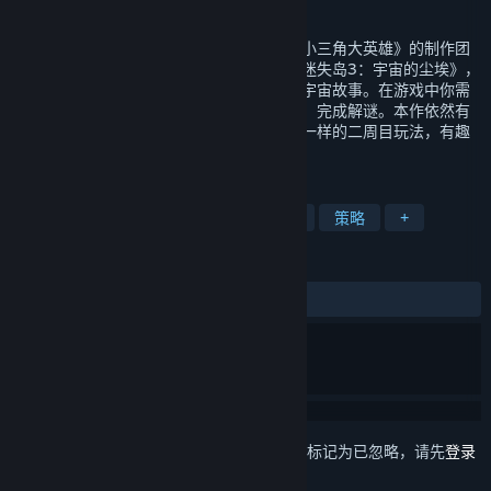
发行日期
2022 年 11 月 15 日
本作是由《南瓜先生大冒险》《迷失岛》《小三角大英雄》的制作团
队胖布丁打造的迷失岛系列解谜游戏续作《迷失岛3：宇宙的尘埃》，
继续带领玩家去探索这座神秘小岛所蕴含的宇宙故事。在游戏中你需
要在各个场景中穿梭，收集道具，找出线索，完成解谜。本作依然有
沿袭一贯的美术风格，丰富的随机谜题，不一样的二周目玩法，有趣
的收集和成就。
标签
探索
解谜
回合制
指向点击
策略
+
评测
发布至今：
特别好评
(236 篇中的 91%)
想要将此项目添加至您的愿望单、关注它或标记为已忽略，请先
登录