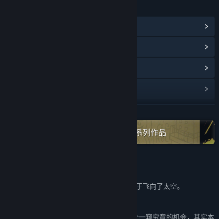
链接与信息
查看蒸汽平台成就
(20)
浏览社区中心
查看更新记录
阅读相关新闻
展开阅读
名称:
迷失岛3 宇宙的尘埃
类型:
冒险
,
休闲
,
独立
,
策略
在蒸汽平台上查看“Cotton Game”全系列作品
发行日期:
2022 年 11 月 15 日
关于此游戏
在《迷失岛2 时间的灰烬》 结尾，小火箭终于飞向了太空。
那之后发生了什么呢？
作为迷失岛系列的第3部，我们给了玩家这个一窥究竟的机会，其实本