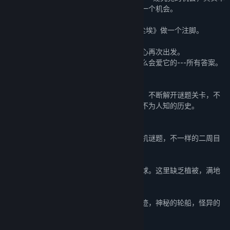
质上是给我们自己的好奇心和创造力同样的一个机会。
我想用我爱的埃舍尔来为《迷失岛3宇宙的尘埃》做一个注脚。
来阐述人类艺术的重要性。
所有迷失岛的玩家都会继续带着你们的好奇心再次出发。
希望你们能在这个游戏的最后找到你们为什么会爱它的---所有答案。
【游戏玩法】
迷失在这个岛上，你需要通过点触寻找线索，不断解开谜题关卡，不
断摸索出在这座岛上的神秘剧情，解开一段不为人知的历史。
【游戏特色】
本作依然有沿袭一贯的美术风格，丰富的随机谜题，不一样的二周目
玩法，有趣的收集和成就。
你搭载火箭，穿越星际，来到一个陌生的星球。这里缺乏植被，满地
岩石。蓝色的大海之上却是赤色的天空。来
到这里的还有别的人类，你会遇到古老的遗迹，神秘的轮船，怪异的
飞船。突破种种谜团...