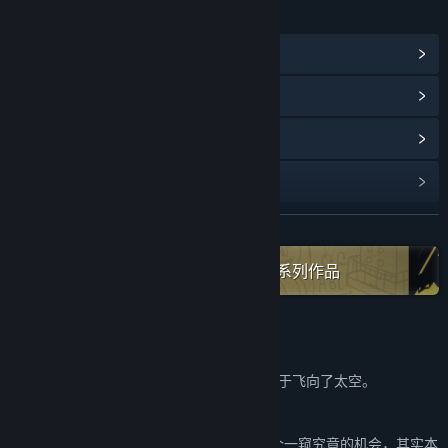
链接与信息
查看蒸汽平台成就
(20)
浏览社区中心
查看更新记录
阅读相关新闻
展开阅读
名称:
迷失岛3 宇宙的尘埃
类型:
冒险
,
休闲
,
独立
,
策略
在蒸汽平台上查看“Cotton Game”全系列作品
发行日期:
2022 年 11 月 15 日
关于此游戏
在《迷失岛2 时间的灰烬》 结尾，小火箭终于飞向了太空。
那之后发生了什么呢？
作为迷失岛系列的第3部，我们给了玩家这个一窥究竟的机会，其实本