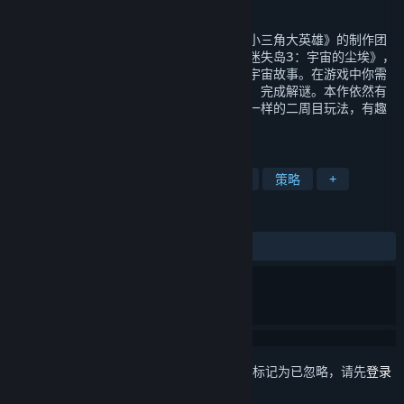
发行日期
2022 年 11 月 15 日
本作是由《南瓜先生大冒险》《迷失岛》《小三角大英雄》的制作团
队胖布丁打造的迷失岛系列解谜游戏续作《迷失岛3：宇宙的尘埃》，
继续带领玩家去探索这座神秘小岛所蕴含的宇宙故事。在游戏中你需
要在各个场景中穿梭，收集道具，找出线索，完成解谜。本作依然有
沿袭一贯的美术风格，丰富的随机谜题，不一样的二周目玩法，有趣
的收集和成就。
标签
探索
解谜
回合制
指向点击
策略
+
评测
发布至今：
特别好评
(236 篇中的 91%)
想要将此项目添加至您的愿望单、关注它或标记为已忽略，请先
登录