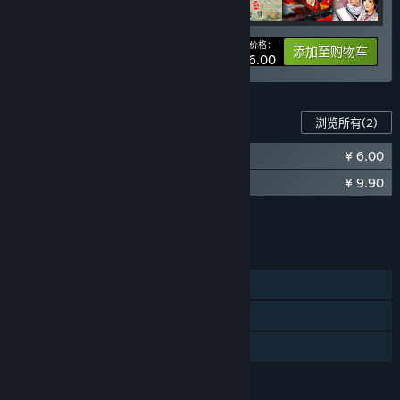
您的价格：
-30%
捆绑包信息
添加至购物车
¥ 196.00
此游戏的内容
浏览所有
(2)
¥ 6.00
轩辕剑外传汉之云 原声音乐精选集
¥ 9.90
轩辕剑外传汉之云 完全攻略集
将所有 DLC 添加至购物车
¥ 15.90
功能
单人
蒸汽平台云
家庭共享
评价