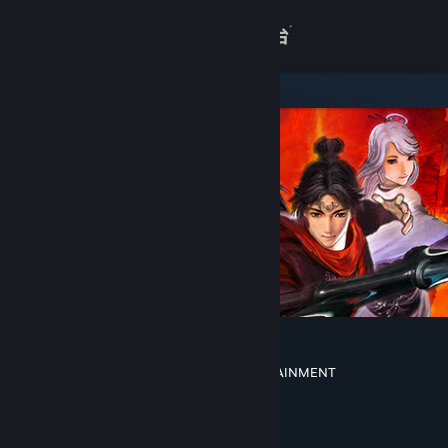
登录
商店
关于
客服
查看桌面版网站
轩辕剑外传 汉之云
DOMO Studio
,
SOFTSTAR ENTERTAINMENT
开发者
Cube Game
发行商
Cube Game
运营商
ISBN 978-7-900243-99-7
出版物号