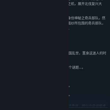
毅然决定利用魏帝曹丕新丧、洛阳人心不安之机，展开北伐复兴大
业。
就在此时，汉军中突然出现一支来历不详、身份神秘之奇兵部队，然
而此时此刻谁也没有想到，此一为重重神秘面纱所包围的奇兵部队，
在不久的未来，却将左右整个大汉之命运……
游戏特色：
◎ 大江东去浪涛尽，千古风流人物，进入三国乱世，置身这迷人的时
代！
◎ 剧情高潮迭起，谜题的背面，隐藏着另一个谜题…。
◎ 水墨风格3D呈现，宛如置身国画世界。
◎ 炼化收怪系统，系列经典玩法，整装再现。
◎ 武防锻造系统，打造独一无二的神兵利器。
注意：本游戏故事及人物受启发于历史与神话传说，部分内容纯属虚