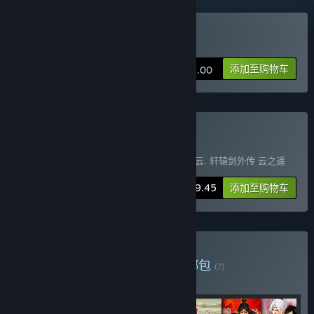
购买 轩辕剑外传 汉之云
添加至购物车
¥ 39.00
购买 轩辕剑五系列三部曲
包含 3 件物品：
轩辕剑伍
,
轩辕剑外传 汉之云
,
轩辕剑外传 云之遥
-15%
捆绑包信息
¥ 99.45
添加至购物车
购买 轩辕剑系列捆绑包
捆绑包
(?)
购买此捆绑包，所有 7 个项目立省 30%！