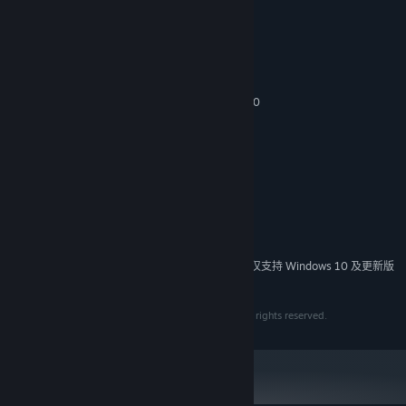
展开阅读
构，仅供娱乐。
系统需求
最低配置:
Windows 7 / Windows 8 / Windows 10
操作系统 *:
1.8 GHz Processor
处理器:
512 MB RAM
内存:
3D graphics card compatible with DirectX 7
显卡:
8.0
DIRECTX 版本:
需要 2 GB 可用空间
存储空间:
Direct compatible sound card for audio
声卡:
Keyboard and mouse are required
附注事项:
2024 年 1 月 1 日（PT）起，蒸汽平台客户端将仅支持 Windows 10 及更新版
*
本。
© 2007 - 2022 SOFTSTAR ENTERTAINMENT INC. All rights reserved.