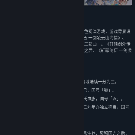
关于此游戏
《轩辕剑外传 汉之云》是一款单人回合制角色扮演游戏，游戏背景设
定为英雄辈出的三国乱世。本作与《轩辕剑伍 一剑凌云山海情》、
《轩辕剑外传 云之遥》合称「轩辕剑伍系列三部曲」。《轩辕剑外传
汉之云》故事发生在《轩辕剑外传 云之遥》之后、《轩辕剑伍 一剑凌
云山海情》之前。
游戏故事
纪元二二○年，立国四百余年的大汉帝国，疆域陆续一分为三。
中原的曹丕，宣称汉献帝刘协将天下禅让于己，国号「魏」。
巴蜀的刘备，自称继承了大汉四百年正统刘氏血脉，国号「汉」。
接受魏帝册封吴王的江东霸主孙权，纪元二二九年亦独立称帝，国号
「吴」。
自此三国鼎立，时代迈入「三国时代」。
三国时代初年，大汉丞相诸葛亮在数年的休息生养、累积国力之后，