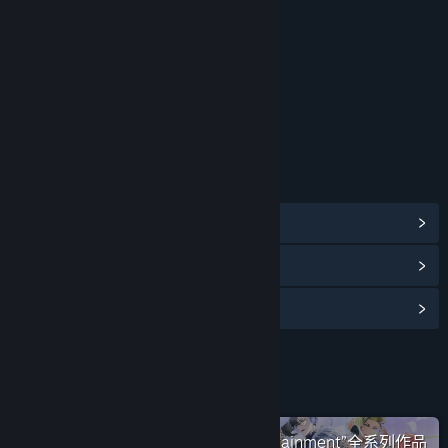
年龄分级机构：中国音像与数字出版协会
链接与信息
浏览社区中心
查看更新记录
阅读相关新闻
名称:
轩辕剑外传 汉之云
类型:
角色扮演
发行日期:
2024 年 11 月 6 日
在蒸汽平台上查看“SOFTSTAR Entertainment”全系列作品