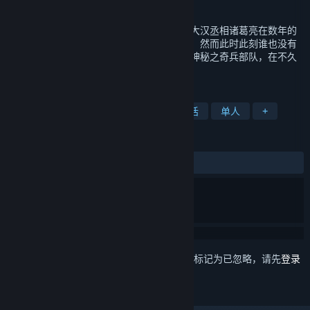
发行日期
2024 年 11 月 6 日
单人回合制角色扮演游戏。三国时代初年，大汉丞相诸葛亮在数年的
休息生养之后，毅然决定展开北伐复兴大业。然而此时此刻谁也没有
想到，汉军中突然出现一支来历不详、身份神秘之奇兵部队，在不久
的未来，却将左右整个大汉之命运……
标签
角色扮演
剧情丰富
历史
神话
单人
+
评测
发布至今：
多半好评
(178 篇中的 74%)
想要将此项目添加至您的愿望单、关注它或标记为已忽略，请先
登录