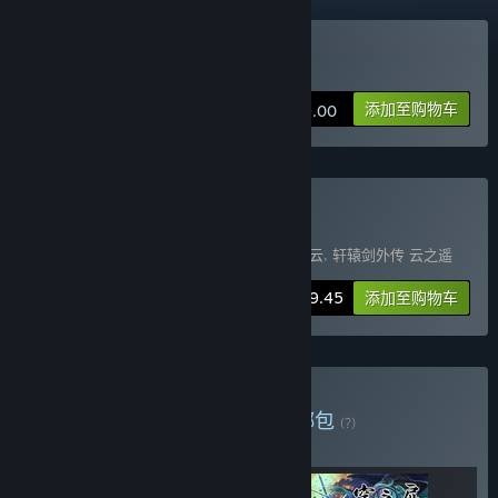
购买 轩辕剑外传 云之遥
添加至购物车
¥ 39.00
购买 轩辕剑五系列三部曲
包含 3 件物品：
轩辕剑伍
,
轩辕剑外传 汉之云
,
轩辕剑外传 云之遥
-15%
捆绑包信息
¥ 99.45
添加至购物车
购买 轩辕剑经典传承包
捆绑包
(?)
购买此捆绑包，所有 3 个项目立省 25%！