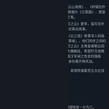
《轩辕剑外传云之遥》与《轩辕剑伍 一剑凌云山海情》、《轩辕剑外
传 汉之云》并称「轩辕剑伍系列三部曲」，数据片《兰茵篇》，更是
被玩家们誉为「三部曲」最不可错过的点睛之笔。
《云之遥》故事时间点比《轩辕剑五》和《汉之云》更早，描写另外
一位「轩辕剑的转世者」──徐暮云，他的悲欢离合故事。
恰和以蜀汉为观点的前作《汉之云》相反，《云之遥》故事深入刻画
在《汉之云》中敌方的对手──曹魏的「铜雀尊者」，他们同伴之间的
故事。主角「白衣尊者」徐暮云，正好是《汉之云》主角皇甫朝云因
战乱而分离的弟弟，从小在曹魏长大，效命大魏朝廷，希望歼灭他眼
中割据一方、僭逆的邪恶蜀汉政权。他成了蜀汉军闻之色变的强敌
──「白衣尊者」，兄弟二人在战场上以敌对身份展开殊死战。
两故事互为表里，透过敌我不同立场之视角，来观照诸葛亮五次北伐
的同一时代，描写战争之荒谬、宿命的悲剧。
故事背景
话说天下大势，分久必合，合久必分。
纪元二二○年，立国四百余年的大汉帝国，疆域陆续一分为三。