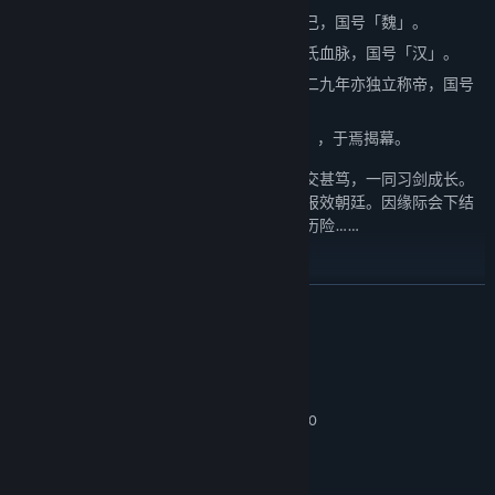
中原的曹丕，宣称汉献帝刘协将天下禅让于己，国号「魏」。
巴蜀的刘备，自称继承了大汉四百年正统刘氏血脉，国号「汉」。
接受魏帝册封吴王的江东霸主孙权，纪元二二九年亦独立称帝，国号
「吴」。
自此，三国鼎立--历史上知名之「三国时代」，于焉揭幕。
洛阳少年徐暮云，与青梅竹马兰茵、张诰相交甚笃，一同习剑成长。
希望有朝一日能以一身武艺协助恩师张郃，报效朝廷。因缘际会下结
识了一群人，展开了一连串困难重重的精彩历险……
游戏特色
展开阅读
◎ 亲情、友情、爱情，交织出美丽动人的故事…
系统需求
◎ 战斗辨识系统，收集召唤天下妖魔。
最低配置:
◎ 炼化锻造系统，创造独一无二的神兵利器。
Windows 7 / Windows 8 / Windows 10
操作系统 *:
1.8 GHz Processor
处理器:
◎ 特殊魔王关卡，每一次战斗都是新奇的感受。
512 MB RAM
内存:
◎ 丰富逗趣的战斗剧情，攻防策略增添乐趣。
3D graphics card compatible with DirectX 7
显卡: