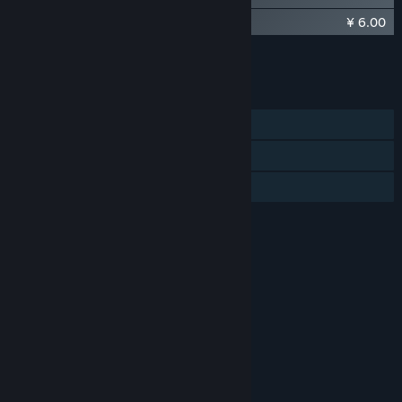
¥ 6.00
轩辕剑外传云之遥 资料片攻略
将所有 DLC 添加至购物车
¥ 21.90
功能
单人
蒸汽平台云
家庭共享
评价
年龄分级机构：中国音像与数字出版协会