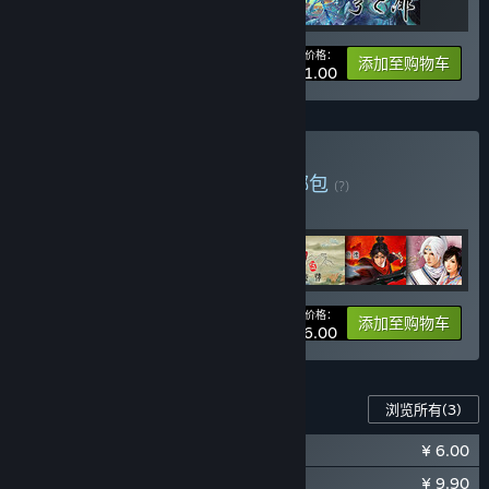
您的价格：
-25%
捆绑包信息
添加至购物车
¥ 111.00
购买 轩辕剑系列捆绑包
捆绑包
(?)
购买此捆绑包，所有 7 个项目立省 30%！
您的价格：
-30%
捆绑包信息
添加至购物车
¥ 196.00
此游戏的内容
浏览所有
(3)
¥ 6.00
轩辕剑外传云之遥 原声音乐精选集
¥ 9.90
轩辕剑外传云之遥 典藏攻略画册