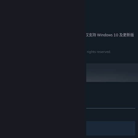
7.0
DIRECTX 版本:
需要 2 GB 可用空间
存储空间:
Direct Sound 兼容声卡
声卡:
DLC兰茵篇
必备鼠标、键盘
附注事项:
（已包含在游戏内容中）
2024 年 1 月 1 日（PT）起，蒸汽平台客户端将仅支持 Windows 10 及更新版
*
本。
魏将张郃的剑僮兰茵，因着多年前的一场重病而失去声音，无法
言语，兰茵自小与流落荒野的徐暮云相识，两人青梅竹马，情投意
© 2010 - 2022 SOFTSTAR ENTERTAINMENT INC. All rights reserved.
合，能以眼神动作相互沟通，经常一起行动。
历经了一同习剑成长的童年时光，徐暮云为了协助义兄曹叡，奋
身投入前线，参与了无数场战役，而兰茵始终陪伴在徐暮云的身边，
与他患难与共，直到有一天一个深藏已久的秘密逐渐浮现……
DLC五丈原篇
轩辕剑外传 云之遥 的顾客评测
（已包含在游戏内容中）
关于用户评测
您的偏好
关于蒸汽平台
|
退款政策
|
软件许可服务协议
|
〈五丈原篇〉又分为〈五丈原暮云篇〉〈五丈原朝云篇〉，分别
发布至今：
多半好评
(207 篇中的 70%)
个人信息保护政策
|
个人信息出境告知书
|
以《汉之云》与《云之遥》的不同视角，来进行同一段时间中所发生
不良内容举报投诉
|
侵权投诉
|
家长监护
的不同故事。剧情则紧接在〈兰茵篇〉之后。
筛选条件
简体中文
微博
微信
已成为「白衣尊者」、拥有天下无敌剑气的徐暮云，奉养父遗命，心