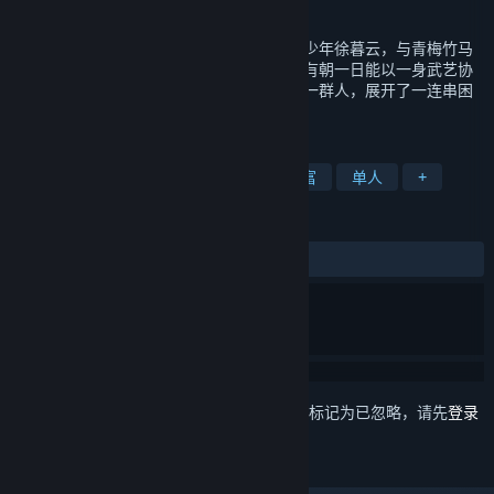
发行日期
2024 年 11 月 6 日
本作故事发生在风起云涌的三国时代。洛阳少年徐暮云，与青梅竹马
兰茵、张诰相交甚笃，一同习剑成长。希望有朝一日能以一身武艺协
助恩师张郃，报效朝廷。因缘际会下结识了一群人，展开了一连串困
难重重的精彩历险……
标签
角色扮演
历史
奇幻
剧情丰富
单人
+
评测
发布至今：
多半好评
(207 篇中的 70%)
想要将此项目添加至您的愿望单、关注它或标记为已忽略，请先
登录