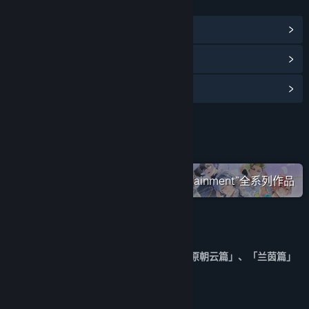
链接与信息
浏览社区中心
查看更新记录
阅读相关新闻
名称:
轩辕剑外传 云之遥
类型:
角色扮演
发行日期:
2024 年 11 月 6 日
在蒸汽平台上查看“SOFTSTAR Entertainment”全系列作品
关于此游戏
版本已完整收录「五丈原暮云篇」、「五丈原朝云篇」、「兰茵篇」
等三大 DLC内容。不包含地城功能。
游戏简介