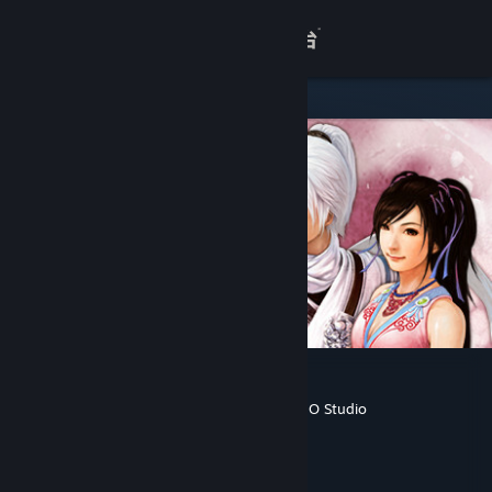
登录
商店
关于
客服
查看桌面版网站
轩辕剑外传 云之遥
SOFTSTAR ENTERTAINMENT
,
DOMO Studio
开发者
Cube Game
发行商
Cube Game
运营商
ISBN 978-7-900755-43-8
出版物号