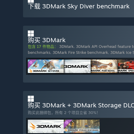
下载 3DMark Sky Diver benchmark
购买 3DMark
包含 17 件物品：
3DMark
,
3DMark API Overhead feature t
benchmarks
,
3DMark Fire Strike benchmark
,
3DMark Ice 
购买 3DMark + 3DMark Storage DLC
购买此捆绑包，所有 2 个项目立省 30%！