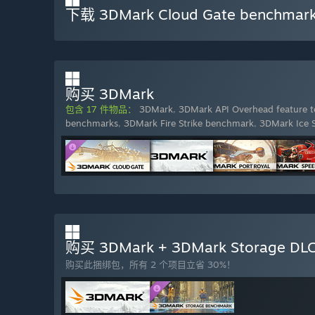
下载 3DMark Cloud Gate benchmar
购买 3DMark
包含 17 件物品：
3DMark
,
3DMark API Overhead feature t
benchmarks
,
3DMark Fire Strike benchmark
,
3DMark Ice 
购买 3DMark + 3DMark Storage DLC
购买此捆绑包，所有 2 个项目立省 30%！