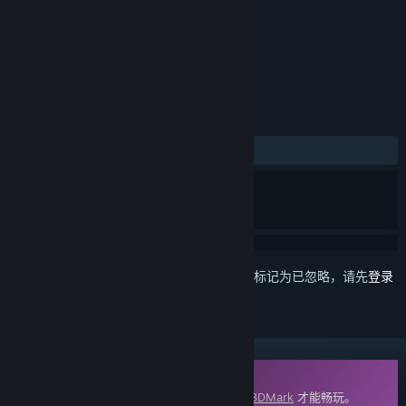
标签
实用工具
+
评测
发布至今：
多半好评
(42 篇中的 78%)
想要将此项目添加至您的愿望单、关注它或标记为已忽略，请先
登录
DLC
此内容需要在蒸汽平台上拥有基础应用程序
3DMark
才能畅玩。