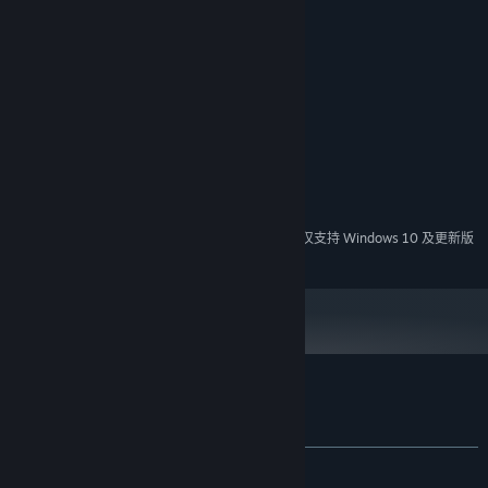
图形：[/] DIRECTX 11
存储：[/] 6 GB 可用空间[/LIST]
针对具有独立显卡的系统[/]
内存：[/] 2 GB RAM 和 1 GB 显卡内存[/LIST]
针对具有集成显卡的系统[/]
内存：[/] 3 GB RAM[/LIST]
* WINDOWS 7 用户必须安装 SERVICE PACK 1。
2024 年 1 月 1 日（PT）起，蒸汽平台客户端将仅支持 Windows 10 及更新版
*
本。
VRMark Preview 的顾客评测
关于用户评测
您的偏好
发布至今：
多半好评
(42 篇中的 78%)