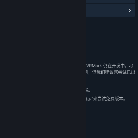
阅读相关新闻
名称:
VRMark Preview
类型:
实用工具
发行日期:
2025 年 1 月 20 日
关于此内容
此预览于 2016 年初添加到 3DMark，当时 VRMark 仍在开发中。尽
管此 DLC 将持续在 3DMark 中保留一段时间，但我们建议您尝试已出
正式版本的 VRMark。
完整版本的 VRMark 可以在 蒸汽平台 上购买。
或者通过点击 VRMark 商店页面上的“下载演示”来尝试免费版本。
系统需求
操作系统：[/]WINDOWS 7*
处理器：[/] 1.8 GHZ 双核