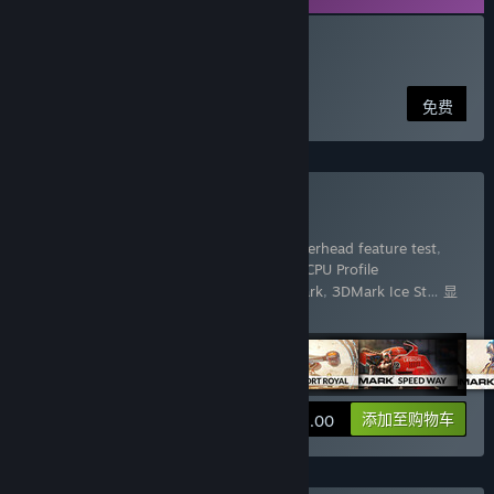
下载 VRMark Preview
免费
购买 3DMark
包含 17 件物品：
3DMark
,
3DMark API Overhead feature test
,
3DMark Cloud Gate benchmark
,
3DMark CPU Profile
benchmarks
,
3DMark Fire Strike benchmark
,
3DMark Ice St
…
显
示更多
查看信息
添加至购物车
¥ 158.00