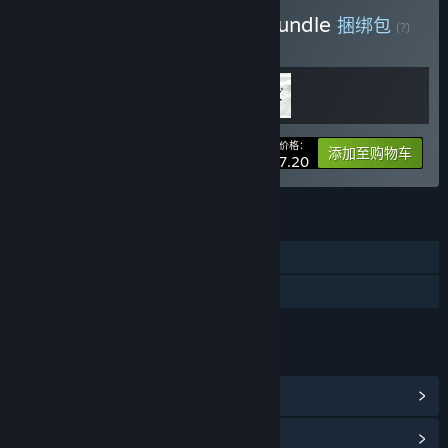
购买 Build & Benchmark Bundle
捆绑包
(?)
购买此捆绑包，所有 2 个项目立省 20%！
您的价格：
-20%
捆绑包信息
添加至购物车
¥ 187.20
功能
DLC
已支持 VR
链接与信息
浏览社区中心
查看更新记录