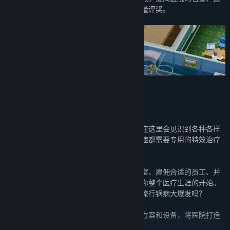
免患者无聊、提升幸福感、并在年底收获大量评奖。
处理“非常”的病症
不要以为来双点医院的都是普通病人。你会在这里会见识到各种各样
罕见的病症。从光头症到立体症，每一种病症都需要专用的特效治疗
设备。
你必须诊断病因、建造处理病症所需的治疗室、雇佣合适的员工、并
做好一切准备，因为成功治疗一种疾病只是你整个医疗生涯的开始。
也许你可以治疗一个病人，但是你能够应对流行锅病大爆发吗？
克服了一种病症以后，可以研究优化的治疗方案和设备，将医院打造
成一座永不沉没的医疗航母。