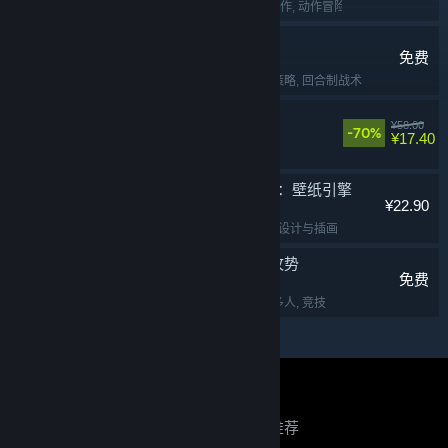
动作类 Rogue
, 2D
, 动作
, 动作冒险
弈仙牌
免费
免费开玩
, 卡牌战斗
, 策略
, 回合制战术
面条人
¥58.00
-70%
¥17.40
合作
, 欢乐
, 解谜
, 多人
Wallpaper Engine：壁纸引擎
¥22.90
实用工具
, 动漫
, 软件
, 设计与插画
反恐精英：全球攻势
免费
第一人称射击
, 射击
, 多人
, 竞技
关于蒸汽平台
|
退款政策
|
软件许可服务协议
|
正在寻找推荐？
个人信息保护政策
|
个人信息出境告知书
|
不良内容举报投诉
|
侵权投诉
|
家长监护
登录以查看个性化推荐