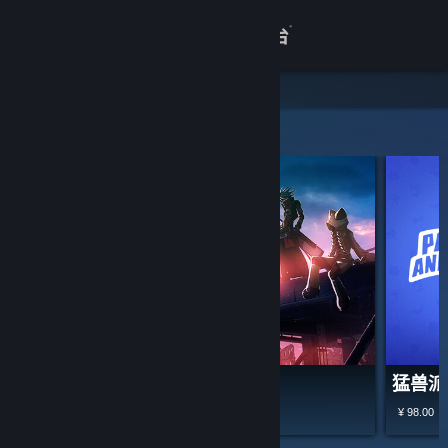
登录
商店
关于
精选和推荐
客服
查看桌面版网站
苍翼：混沌效应
猛兽派
¥ 98.00
-40%
¥ 76.00
¥ 45.60