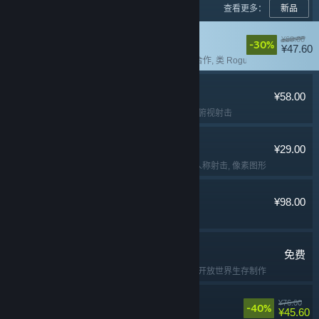
查看更多：
新品
失落城堡2
¥68.00
-30%
¥47.60
多人
, 本地合作
, 在线合作
, 类 Rogue
逃离鸭科夫
¥58.00
冒险
, 动作
, 撤离射击
, 俯视射击
Lossless Scaling
¥29.00
实用工具
, 软件
, 第一人称射击
, 像素图形
猛兽派对
¥98.00
多人
, 欢乐
, 休闲
, 可爱
七日世界
免费
免费开玩
, 生存
, 多人
, 开放世界生存制作
苍翼：混沌效应
¥76.00
-40%
¥45.60