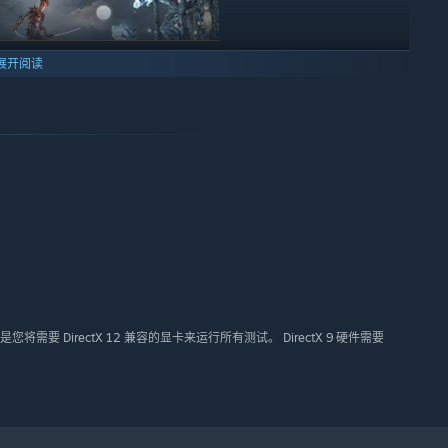
和 CPU 的每一滴性能。其回报是免费的性能升级，以及推动硬件超
展开阅读
Mark 以测量性能增益。 使用自定义基准测试设置来探索 PC 的性能
多或少地变得苛刻。
3DMark 压力测试循环运行，使系统在重负载下的运行时间比标准基
team 排行榜中的头把交椅。
PC 更好的了。 而且，如果您自己构建它，那就没有比第一次打开它
件，但是您将需要 DirectX 12 兼容的显卡来运行所有测试。 DirectX 9 硬件需要
是要从头构建完整的系统还是升级组件，3DMark 都可以满足您的
以确保正确构建了新版本。 详细的硬件监视图显示了基准测试运行期间
配置问题的理想选择。