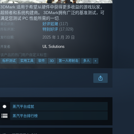
3DMark 适用于希望从硬件中获得更多收益的游戏玩家，
超频者和系统构建商。 3DMark拥有广泛的基准测试，可
满足您测试 PC 性能所需的一切.
好评如潮
(117)
最近评测：
特别好评
(17,029)
所有评测：
2025 年 1 月 20 日
发行日期:
UL Solutions
开发者:
该产品的热门用户自定义标签：
标杆测试
实用工具
软件
3D
第一人称射击
多人
+
蒸汽平台成就
蒸汽平台排行榜