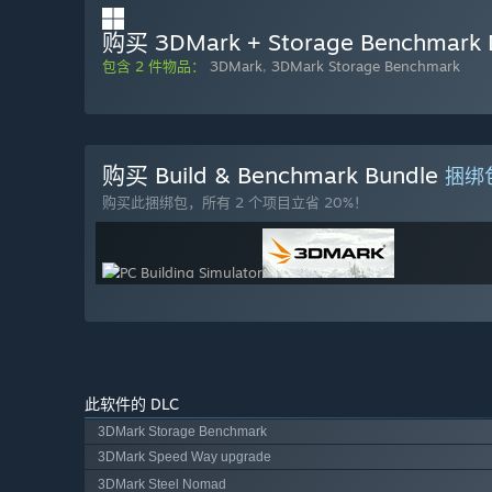
购买 3DMark + Storage Benchmark 
包含 2 件物品：
3DMark
,
3DMark Storage Benchmark
购买 Build & Benchmark Bundle
捆绑
购买此捆绑包，所有 2 个项目立省 20%！
此软件的 DLC
3DMark Storage Benchmark
3DMark Speed Way upgrade
3DMark Steel Nomad