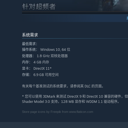
超频是一门需要技巧和精度的艺术。目标是挤出您的 GPU 
越其常规性能的满足感。
系统需求
3DMark 是超频者的必备工具。 在超频之前和之后运行 3D
极限。 通过更改分辨率和其他设置，使 3DMark 测试或
最低需求：
Windows 10, 64 位
操作系统：
运行 3DMark 压力测试以检查超频的稳定性和散热效果。 
1.8 GHz 双核处理器
处理器：
准测试更长。
4 GB 内存
内存：
DirectX 11*
显卡：
挑战您的朋友以设置最高 3DMark 得分或争夺 3DMark S
6.9 GB 可用空间
存储：
有关每个基准测试的系统要求，请参阅其 DLC 的页面。
如果您喜欢 PC 游戏，那么没有什么比构建自己的自定义 
* 您可以使用 3DMark 来测试 DirectX 9 和 DirectX 10 兼容的硬
Shader Model 3.0 支持，128 MB 显存和 WDDM 1.1 驱动程序。
更令人紧张的了。 它会启动吗？ 一切都会正常吗？ 无论您
要求。
Store page icons by Freepik from www.flaticon.com
运行 3DMark 并将您的基准分数与类似系统进行比较，
CPU 和 GPU 的负载，温度和时钟速度如何变化，是确定