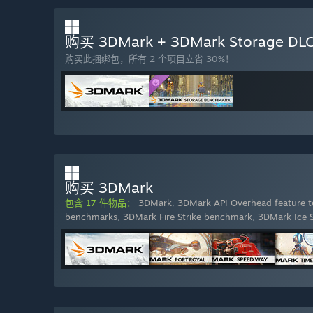
购买 3DMark + 3DMark Storage DLC
购买此捆绑包，所有 2 个项目立省 30%！
购买 3DMark
包含 17 件物品：
3DMark
,
3DMark API Overhead feature t
benchmarks
,
3DMark Fire Strike benchmark
,
3DMark Ice 