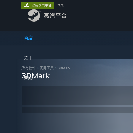
安装蒸汽平台
登录
商店
关于
所有软件
>
实用工具
>
3DMark
3DMark
客服