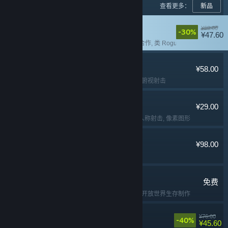
查看更多：
新品
失落城堡2
¥68.00
-30%
¥47.60
多人
, 本地合作
, 在线合作
, 类 Rogue
逃离鸭科夫
¥58.00
冒险
, 动作
, 撤离射击
, 俯视射击
Lossless Scaling
¥29.00
实用工具
, 软件
, 第一人称射击
, 像素图形
猛兽派对
¥98.00
多人
, 欢乐
, 休闲
, 可爱
七日世界
免费
免费开玩
, 生存
, 多人
, 开放世界生存制作
苍翼：混沌效应
¥76.00
-40%
¥45.60