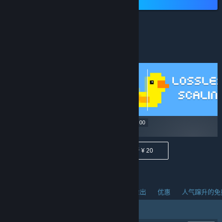
低于 ¥ 40
¥ 22.90
¥ 29.00
低于 ¥ 40
低于 ¥ 20
人气蹿升的新品
热销商品
热门即将推出
优惠
人气蹿升的免