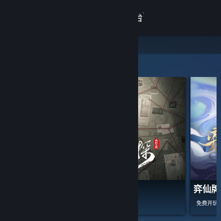
登录
商店
关于
精选和推荐
客服
查看桌面版网站
山河旅探
弈仙牌
免费开玩
-40%
¥ 58.00
¥ 34.80