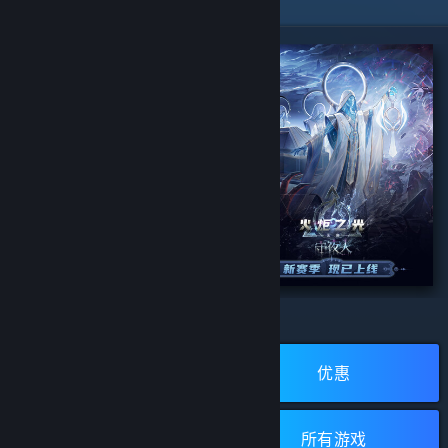
精选特惠
生死狙击2
火炬之光：无限
浏览蒸汽平台
开发者:
Wizard Games
开发者:
XD
发行商:
浙江无端科技股份有限公司
发行商:
XD
新品
优惠
所有评测：
1 篇用户评测
(1)
所有评测：
无用户评测
(0)
立即安装
立即安装
免费游戏
所有游戏