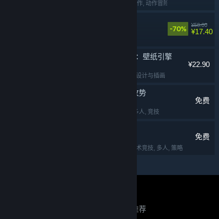
动作类 Rogue
, 2D
, 动作
, 动作冒险
面条人
¥58.00
-70%
¥17.40
合作
, 欢乐
, 解谜
, 多人
Wallpaper Engine：壁纸引擎
¥22.90
实用工具
, 动漫
, 软件
, 设计与插画
反恐精英：全球攻势
免费
第一人称射击
, 射击
, 多人
, 竞技
Dota 2 刀塔
免费
免费开玩
, 多人在线战术竞技
, 多人
, 策略
关于蒸汽平台
|
退款政策
|
软件许可服务协议
|
正在寻找推荐？
个人信息保护政策
|
个人信息出境告知书
|
不良内容举报投诉
|
侵权投诉
|
家长监护
登录以查看个性化推荐