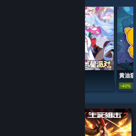
精选和推荐
吉星派对
黄油猫
免费开玩
-40%
¥ 
精选特惠