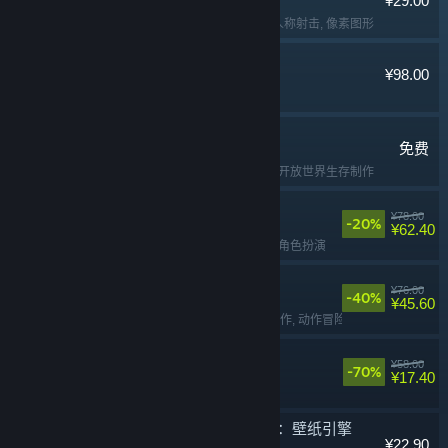
¥29.00
实用工具
, 软件
, 第一人称射击
, 像素图形
猛兽派对
¥98.00
多人
, 欢乐
, 休闲
, 可爱
七日世界
免费
免费开玩
, 生存
, 多人
, 开放世界生存制作
下一站江湖Ⅱ
¥78.00
-20%
¥62.40
武侠
, 开放世界
, 武术
, 角色扮演
苍翼：混沌效应
¥76.00
-40%
¥45.60
动作类 Rogue
, 2D
, 动作
, 动作冒险
面条人
¥58.00
-70%
¥17.40
合作
, 欢乐
, 解谜
, 多人
Wallpaper Engine：壁纸引擎
¥22.90