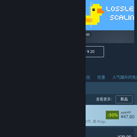
¥ 22.90
¥ 29.00
低于 ¥ 40
低于 ¥ 20
人气蹿升的新品
热销商品
热门即将推出
优惠
人气蹿升的免
查看更多：
新品
失落城堡2
¥68.00
-30%
¥47.60
多人
, 本地合作
, 在线合作
, 类 Rogue
Lossless Scaling