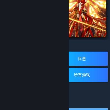
¥ 42.00
完蛋！我被美女包
生死狙击2
浏览蒸汽平台
开发者:
Wizard Games
围了！
发行商:
浙江无端科技股份有限公司
开发者:
intiny
新品
优惠
所有评测：
1 篇用户评测
(1)
发行商:
小有兴致（广州）文化传媒有限公司
添加至购物车
立即安装
所有评测：
特别好评
(36,199)
免费游戏
所有游戏
低于 ¥ 40