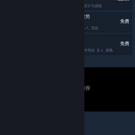
实用工具
, 动漫
, 软件
, 设计与插画
反恐精英：全球攻势
免费
第一人称射击
, 射击
, 多人
, 竞技
Dota 2 刀塔
免费
免费开玩
, 多人在线战术竞技
, 多人
, 策略
关于蒸汽平台
|
退款政策
|
软件许可服务协议
|
正在寻找推荐？
个人信息保护政策
|
个人信息出境告知书
|
不良内容举报投诉
|
侵权投诉
|
家长监护
登录以查看个性化推荐
微博
微信
登录
或者
注册
并免费加入蒸汽平台
© 2026 Valve Corporation 版权所有，完美世界已获授权。
所有商标均属于其在美国或其他国家的拥有者。
© 完美世界征奇(上海)多媒体科技有限公司 版权所有。