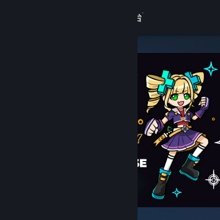
登录
商店
关于
客服
查看桌面版网站